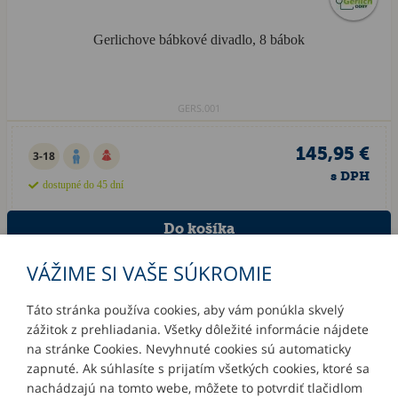
Gerlichove bábkové divadlo, 8 bábok
GERS.001
145,95 €
3-18
s DPH
dostupné do 45 dní
VÁŽIME SI VAŠE SÚKROMIE
Táto stránka používa cookies, aby vám ponúkla skvelý
zážitok z prehliadania. Všetky dôležité informácie nájdete
INFORMÁCIE
na stránke Cookies. Nevyhnuté cookies sú automaticky
zapnuté. Ak súhlasíte s prijatím všetkých cookies, ktoré sa
MÔJ ÚČET
nachádzajú na tomto webe, môžete to potvrdiť tlačidlom