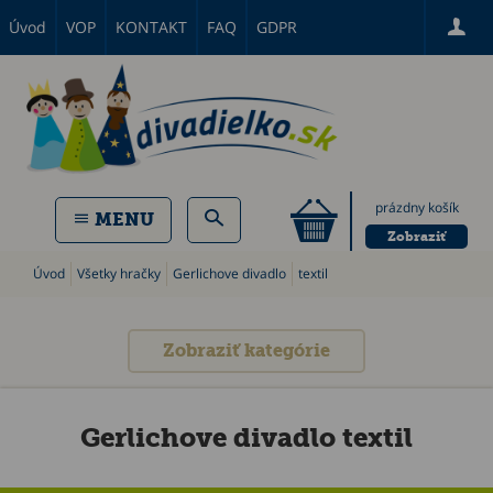
Úvod
VOP
KONTAKT
FAQ
GDPR
prázdny košík
MENU
Zobraziť
Úvod
Všetky hračky
Gerlichove divadlo
textil
Zobraziť kategórie
Gerlichove divadlo textil