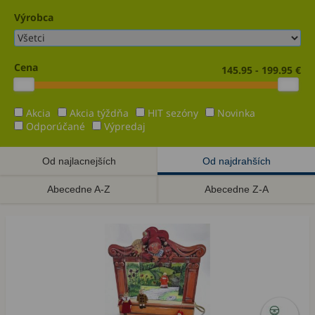
Výrobca
Cena
145.95 - 199.95 €
Akcia
Akcia týždňa
HIT sezóny
Novinka
Odporúčané
Výpredaj
Od najlacnejších
Od najdrahších
Abecedne A-Z
Abecedne Z-A