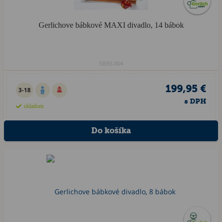
Gerlichove bábkové MAXI divadlo, 14 bábok
GERS.004
199,95 €
3-18
s DPH
skladom