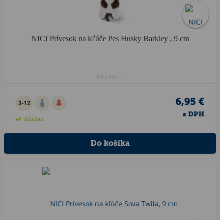
NICI Prívesok na kľúče Pes Husky Barkley , 9 cm
NICI.46611
6,95 €
3-12
s DPH
skladom