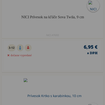
NICI Prívesok na kľúče Sova Twila, 9 cm
NICI.47693
6,95 €
3-12
s DPH
dočasne vypredané
Akcia