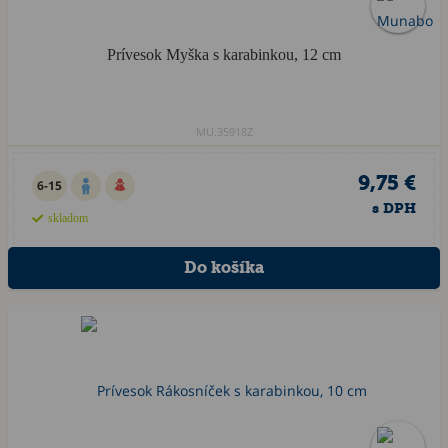
Prívesok Myška s karabinkou, 12 cm
MU.35918Z
9,75 €
6-15
s DPH
skladom
Akcia