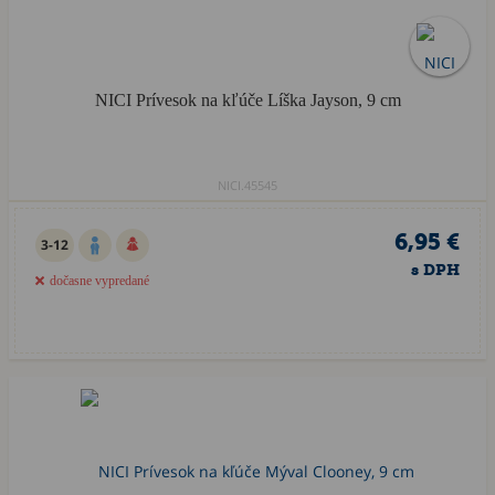
NICI Prívesok na kľúče Líška Jayson, 9 cm
NICI.45545
6,95 €
3-12
s DPH
dočasne vypredané