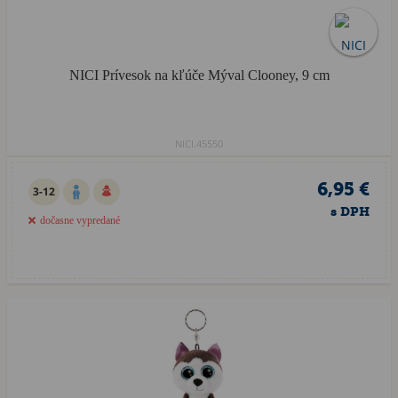
NICI Prívesok na kľúče Mýval Clooney, 9 cm
NICI.45550
6,95 €
3-12
s DPH
dočasne vypredané