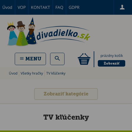
Úvod
VOP
KONTAKT
FAQ
GDPR
prázdny košík
MENU
Zobraziť
Úvod
Všetky hračky
TV kľúčenky
Zobraziť kategórie
TV kľúčenky