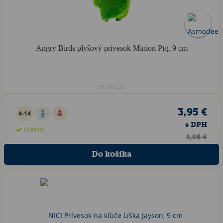
Angry Birds plyšový prívesok Minion Pig, 9 cm
BF.60022G
3,95 €
4-14
s DPH
skladom
4,95 €