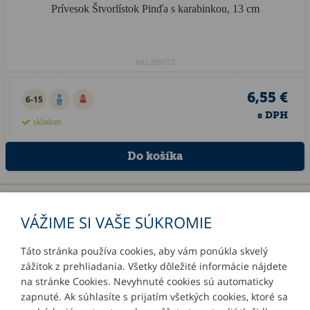
Prívesok Štvorlístok Pinďa s karabinkou, 13 cm
MU.35977Z
6,55 €
6-15
s DPH
skladom
«
1
2
»
VÁŽIME SI VAŠE SÚKROMIE
Táto stránka používa cookies, aby vám ponúkla skvelý
zážitok z prehliadania. Všetky dôležité informácie nájdete
INFORMÁCIE
na stránke Cookies. Nevyhnuté cookies sú automaticky
zapnuté. Ak súhlasíte s prijatím všetkých cookies, ktoré sa
MÔJ ÚČET