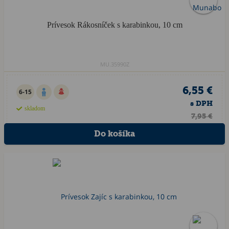
Prívesok Rákosníček s karabinkou, 10 cm
MU.35990Z
6,55 €
6-15
s DPH
skladom
7,95 €