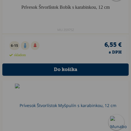
Prívesok Štvorlístok Bobík s karabinkou, 12 cm
MU.35975Z
6,55 €
6-15
s DPH
skladom