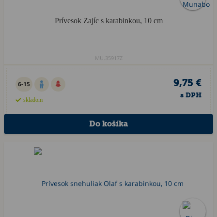
Prívesok Zajíc s karabinkou, 10 cm
MU.35917Z
9,75 €
6-15
s DPH
skladom