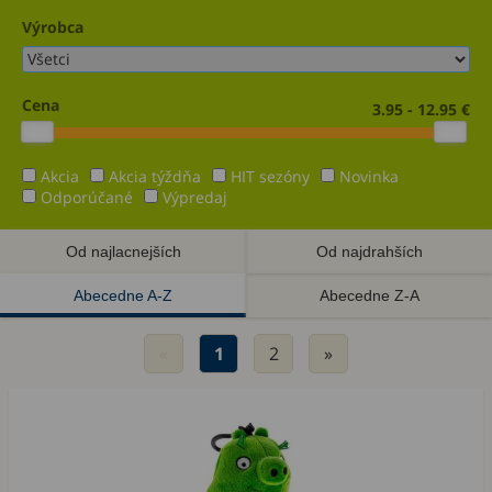
Výrobca
Cena
3.95 - 12.95 €
Akcia
Akcia týždňa
HIT sezóny
Novinka
Odporúčané
Výpredaj
Od najlacnejších
Od najdrahších
Abecedne A-Z
Abecedne Z-A
«
1
2
»
Akcia