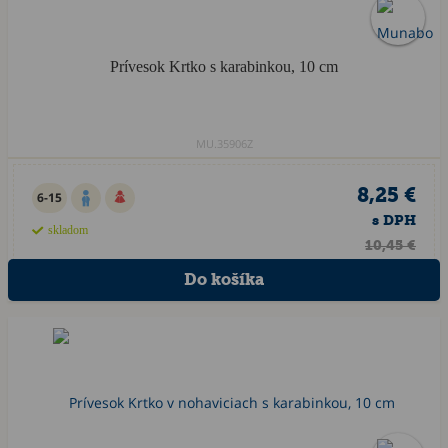
Prívesok Krtko s karabinkou, 10 cm
MU.35906Z
8,25 €
6-15
s DPH
skladom
10,45 €