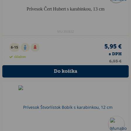
Prívesok Čert Hubert s karabinkou, 13 cm
MU.35083Z
5,95 €
6-15
s DPH
skladom
6,95 €