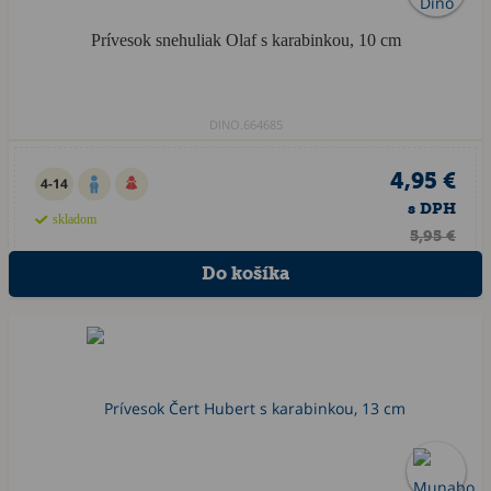
Prívesok snehuliak Olaf s karabinkou, 10 cm
DINO.664685
4,95 €
4-14
s DPH
skladom
5,95 €
Akcia