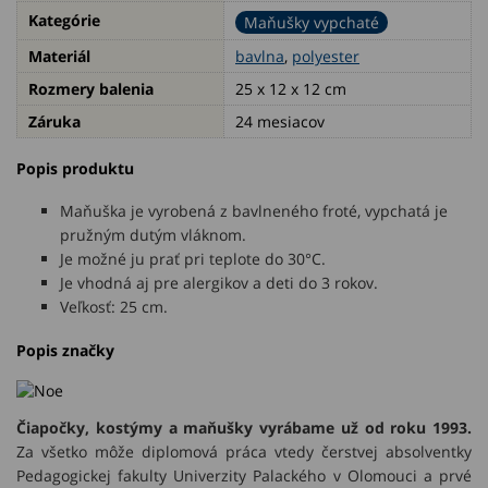
Kategórie
Maňušky vypchaté
Materiál
bavlna
,
polyester
Rozmery balenia
25 x 12 x 12 cm
Záruka
24 mesiacov
Popis produktu
Maňuška je vyrobená z bavlneného froté, vypchatá je
pružným dutým vláknom.
Je možné ju prať pri teplote do 30°C.
Je vhodná aj pre alergikov a deti do 3 rokov.
Veľkosť: 25 cm.
Popis značky
Čiapočky, kostýmy a maňušky vyrábame už od roku 1993.
Za všetko môže diplomová práca vtedy čerstvej absolventky
Pedagogickej fakulty Univerzity Palackého v Olomouci a prvé