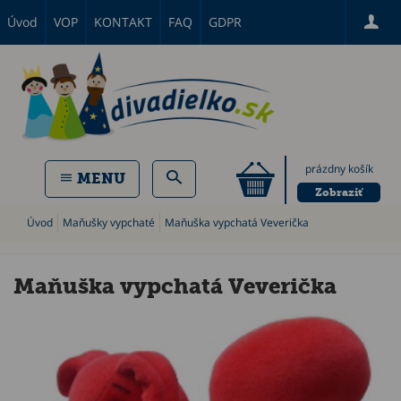
Úvod
VOP
KONTAKT
FAQ
GDPR
prázdny košík
MENU
Zobraziť
Úvod
Maňušky vypchaté
Maňuška vypchatá Veverička
Maňuška vypchatá Veverička