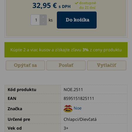
32,95 €
dostupné
s DPH
do 21 dní
ks
Kúpte 2 a viac kusov a získajte zľavu
3%
z ceny produktu
Opýtať sa
Poslať
Vytlačiť
Kód produktu
NOE.2511
EAN
8595151825111
Noe
Značka
Určené pre
Chlapci/Dievčatá
Vek od
3+