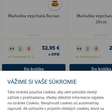
Maňuška vypchatá Bocian
Maňuška vypchatá
20cm
NOE.2310
MU.20903Z
32,95 €
2
3-9
0-6
s DPH
dostupné do 21 dní
dostupné do 28 dní
VÁŽIME SI VAŠE SÚKROMIE
Táto stránka používa cookies, aby vám ponúkla skvelý
zážitok z prehliadania. Všetky dôležité informácie nájdete
INFORMÁCIE
na stránke Cookies. Nevyhnuté cookies sú automaticky
zapnuté. Ak súhlasíte s prijatím všetkých cookies, ktoré sa
MÔJ ÚČET