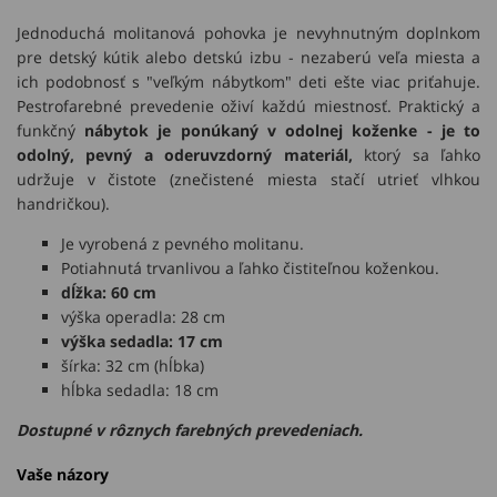
Jednoduchá molitanová pohovka je nevyhnutným doplnkom
pre detský kútik alebo detskú izbu - nezaberú veľa miesta a
ich podobnosť s "veľkým nábytkom" deti ešte viac priťahuje.
Pestrofarebné prevedenie oživí každú miestnosť. Praktický a
funkčný
nábytok je ponúkaný v odolnej koženke - je to
odolný, pevný a oderuvzdorný materiál,
ktorý sa ľahko
udržuje v čistote (znečistené miesta stačí utrieť vlhkou
handričkou).
Je vyrobená z pevného molitanu.
Potiahnutá trvanlivou a ľahko čistiteľnou koženkou.
dĺžka: 60 cm
výška operadla: 28 cm
výška sedadla: 17 cm
šírka: 32 cm (hĺbka)
hĺbka sedadla: 18 cm
Dostupné v rôznych farebných prevedeniach.
Vaše názory