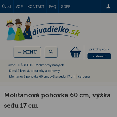
Úvod
VOP
KONTAKT
FAQ
GDPR
prázdny košík
MENU
Zobraziť
Úvod
NÁBYTOK
Molitanový nábytok
Detské kreslá, taburetky a pohovky
Molitanová pohovka 60 cm, výška sedu 17 cm
červená
Molitanová pohovka 60 cm, výška
sedu 17 cm