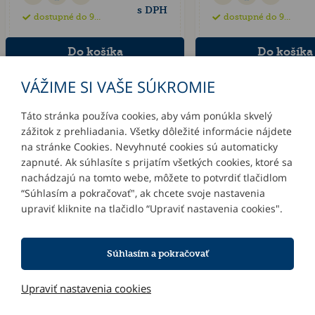
s DPH
dostupné do 90 dní
dostupné do 90 dní
VÁŽIME SI VAŠE SÚKROMIE
Táto stránka používa cookies, aby vám ponúkla skvelý
zážitok z prehliadania. Všetky dôležité informácie nájdete
INFORMÁCIE
na stránke Cookies. Nevyhnuté cookies sú automaticky
zapnuté. Ak súhlasíte s prijatím všetkých cookies, ktoré sa
MÔJ ÚČET
nachádzajú na tomto webe, môžete to potvrdiť tlačidlom
“Súhlasím a pokračovať", ak chcete svoje nastavenia
upraviť kliknite na tlačidlo “Upraviť nastavenia cookies".
KONTAKTY
Súhlasím a pokračovať
NOVINKY E-MAILOM
Upraviť nastavenia cookies
Informácie o používaní cookies
| © 2026 Blueweb s.r.o.