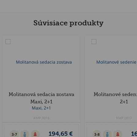
Súvisiace produkty
Molitanová sedacia zostava
Molitanové sedeni
Maxi, 2+1
2+1
KMP.0018
KMP.0017
194,65 €
1
3-7
3-8