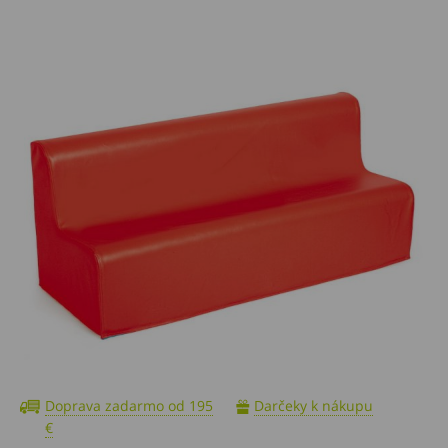
Doprava zadarmo od 195
Darčeky k nákupu
€