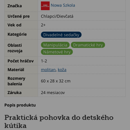
Nowa Szkola
Značka
Určené pre
Chlapci/Dievčatá
Vek od
2+
Kategórie
Divadelné sedačky
Manipulácia
Dramatické hry
Oblasti
rozvoja
Námetové hry
Počet hráčov
1-2
Materiál
molitan
,
koža
Rozmery
60 x 28 x 32 cm
balenia
Záruka
24 mesiacov
Popis produktu
Praktická pohovka do detského
kútika