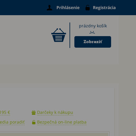
Prihlásenie
Registrácia
prázdny košík
:(
Zobraziť
195 €
Darčeky k nákupu
vedia poradiť
Bezpečná on-line platba