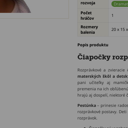
rozvoja
Dramat
Počet
1
hráčov
Rozmery
20 x 15 x
balenia
Popis produktu
Čiapočky rozp
Rozprávkové a zvieracie
materských škôl a detsk
pani učiteľky aj mamičk
premenia na ich obľúbenú 
hrajú aj dospelí, niektoré
Pestúnka
– prinesie rados
rozprávkové postavy. Deti
rozprávok.