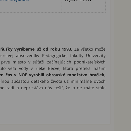
ňušky vyrábame už od roku 1993.
Za všetko môže
rstvej absolventky Pedagogickej fakulty Univerzity
prvé miesto v súťaži začínajúcich podnikateľských
lo veľa vody v rieke Bečve, ktorá preteká naším
en čas v NOE vyrobili obrovské množstvo hračiek,
teľnou súčasťou detského života už minimálne dvoch
me radi a neprestáva nás tešiť, že o ne máte stále