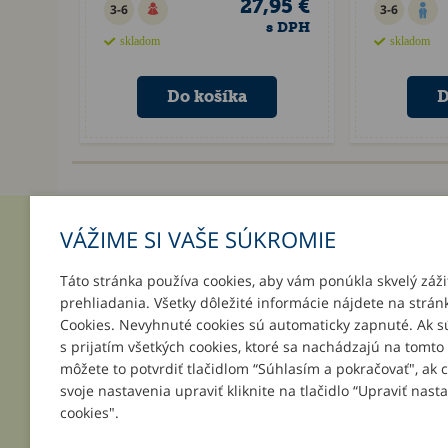
27,95 €
3-6
3-6
s DPH
skladom
skladom
VÁŽIME SI VAŠE SÚKROMIE
INFORMÁCIE
MÔJ ÚČ
Táto stránka používa cookies, aby vám ponúkla skvelý záži
O nás
Prihlásenie
prehliadania. Všetky dôležité informácie nájdete na strán
Platba a doručenie
Registrácia
Cookies. Nevyhnuté cookies sú automaticky zapnuté. Ak s
Darčeky k objednávkam
Zabudnuté 
s prijatím všetkých cookies, ktoré sa nachádzajú na tomto
Podpor svoju školu
môžete to potvrdiť tlačidlom “Súhlasím a pokračovať", ak 
Všeobecné obchodné podmienky
svoje nastavenia upraviť kliknite na tlačidlo “Upraviť nast
Reklamačné podmienky
cookies".
Kontakt