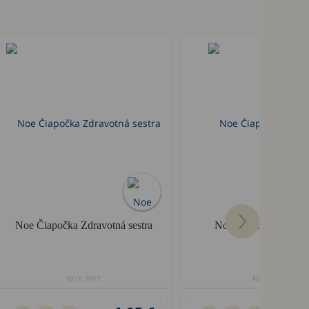
Noe Čiapočka Zdravotná sestra
Noe Čiapočka Záhra
NOE.2657
NOE.2651