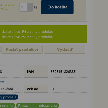
dostupné do
ks
21 dní
získajte zľavu
1%
z ceny produktu
získajte zľavu
2%
z ceny produktu
Poslať priateľovi
Vytlačiť
8
EAN
8595151826385
oe
Dievčatá
Vek od
3+
y profesie
motorika
Fantázia a predstavivosť