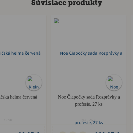
Súvisiace produkty
ičská helma červená
Noe Čiapočky sada Rozprávky a
profesie, 27 ks
K.8901
NOE.2666