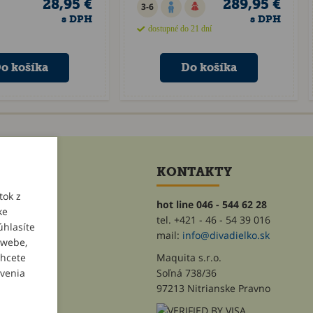
28,95 €
289,95 €
3-6
s DPH
s DPH
dostupné do 21 dní
ET
KONTAKTY
tok z
hot line 046 - 544 62 28
ke
tel. +421 - 46 - 54 39 016
úhlasíte
heslo
mail:
info@divadielko.sk
 webe,
chcete
Maquita s.r.o.
avenia
Soľná 738/36
97213 Nitrianske Pravno