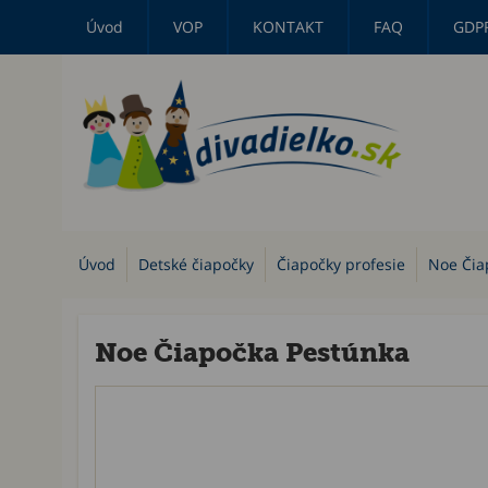
Úvod
VOP
KONTAKT
FAQ
GDP
Úvod
Detské čiapočky
Čiapočky profesie
Noe Čia
Noe Čiapočka Pestúnka