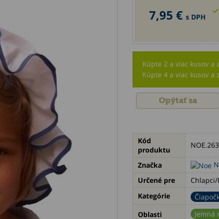
7,95 €
s DPH
Kúpte 2 a viac kusov a 
Kúpte 4 a viac kusov a 
Opýtať sa
Kód
NOE.263
produktu
N
Značka
Určené pre
Chlapci/
Kategórie
Čiapočk
Jemná 
Oblasti