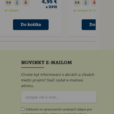
4,95 €
6
3-6
3-6
s DPH
skladom
dostupné do 21 dní
NOVINKY E-MAILOM
Chcete byť informovaní o akciách a zľavách
medzi prvými? Stačí zadať e-mailovú
adresu.
Súhlasím so spracovaním osobných údajov pre