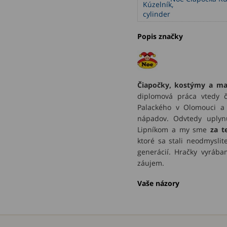
Popis značky
Čiapočky, kostýmy a ma
diplomová práca vtedy če
Palackého v Olomouci a 
nápadov. Odvtedy uplynu
Lipníkom a my sme
za t
ktoré sa stali neodmysli
generácií. Hračky vyrába
záujem.
Vaše názory