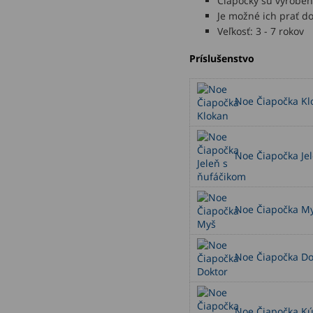
Čiapočky sú vyrobe
Je možné ich prať do
Veľkosť: 3 - 7 rokov
Príslušenstvo
Noe Čiapočka Kl
Noe Čiapočka Jel
Noe Čiapočka M
Noe Čiapočka Do
Noe Čiapočka Kúz