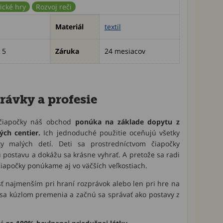
ické hry
Rozvoj reči
Materiál
textil
 5
Záruka
24 mesiacov
rávky a profesie
 čiapočky náš obchod
ponúka na základe dopytu z
ých centier.
Ich jednoduché použitie oceňujú všetky
y malých detí. Deti sa prostredníctvom čiapočky
postavu a dokážu sa krásne vyhrať. A pretože sa radi
 čiapočky ponúkame aj vo väčších veľkostiach.
ť najmenším pri hraní rozprávok alebo len pri hre na
 sa kúzlom premenia a začnú sa správať ako postavy z