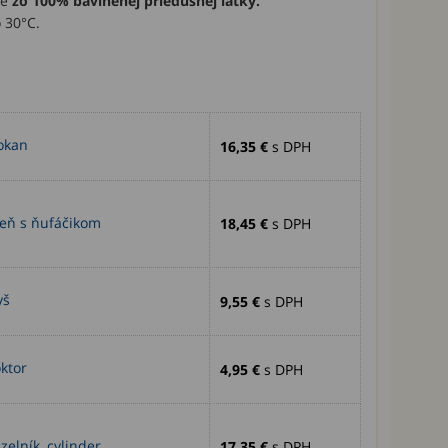
né
zo 100% bavlnenej priedušnej látky.
 30°C.
okan
16,35 €
s DPH
eň s ňufáčikom
18,45 €
s DPH
yš
9,55 €
s DPH
ktor
4,95 €
s DPH
elník, cylinder
17,35 €
s DPH