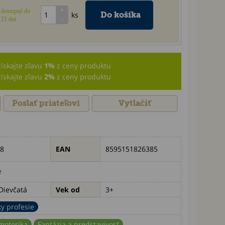
dostupné do
ks
21 dní
získajte zľavu
1%
z ceny produktu
získajte zľavu
2%
z ceny produktu
Poslať priateľovi
Vytlačiť
8
EAN
8595151826385
e
Dievčatá
Vek od
3+
y profesie
motorika
Fantázia a predstavivosť