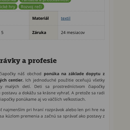
ické hry
Rozvoj reči
Materiál
textil
 5
Záruka
24 mesiacov
rávky a profesie
 čiapočky náš obchod
ponúka na základe dopytu z
ých centier.
Ich jednoduché použitie oceňujú všetky
y malých detí. Deti sa prostredníctvom čiapočky
postavu a dokážu sa krásne vyhrať. A pretože sa radi
 čiapočky ponúkame aj vo väčších veľkostiach.
ť najmenším pri hraní rozprávok alebo len pri hre na
 sa kúzlom premenia a začnú sa správať ako postavy z