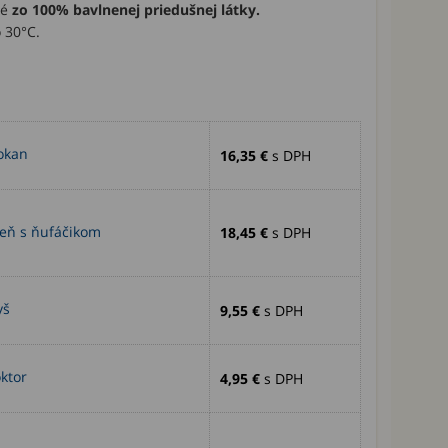
né
zo 100% bavlnenej priedušnej látky.
 30°C.
okan
16,35 €
s DPH
eň s ňufáčikom
18,45 €
s DPH
yš
9,55 €
s DPH
ktor
4,95 €
s DPH