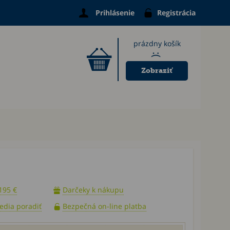
Prihlásenie
Registrácia
prázdny košík
:(
Zobraziť
195 €
Darčeky k nákupu
vedia poradiť
Bezpečná on-line platba