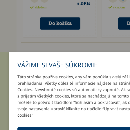
s DPH
skladom
skladom
VÁŽIME SI VAŠE SÚKROMIE
INFORMÁCIE
MÔJ ÚČ
Táto stránka používa cookies, aby vám ponúkla skvelý záži
O nás
Prihlásenie
prehliadania. Všetky dôležité informácie nájdete na strán
Platba a doručenie
Registrácia
Cookies. Nevyhnuté cookies sú automaticky zapnuté. Ak s
Darčeky k objednávkam
Zabudnuté 
s prijatím všetkých cookies, ktoré sa nachádzajú na tomto
Podpor svoju školu
môžete to potvrdiť tlačidlom “Súhlasím a pokračovať", ak 
Všeobecné obchodné podmienky
svoje nastavenia upraviť kliknite na tlačidlo “Upraviť nast
Reklamačné podmienky
cookies".
Kontakt