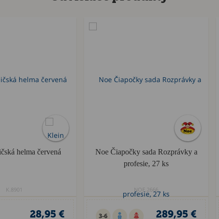
ičská helma červená
Noe Čiapočky sada Rozprávky a
profesie, 27 ks
K.8901
NOE.2666
28,95 €
289,95 €
3-6