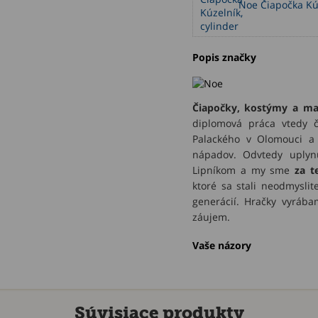
Noe Čiapočka Kúz
Popis značky
Čiapočky, kostýmy a ma
diplomová práca vtedy če
Palackého v Olomouci a 
nápadov. Odvtedy uplynu
Lipníkom a my sme
za t
ktoré sa stali neodmysli
generácií. Hračky vyrába
záujem.
Vaše názory
Súvisiace produkty