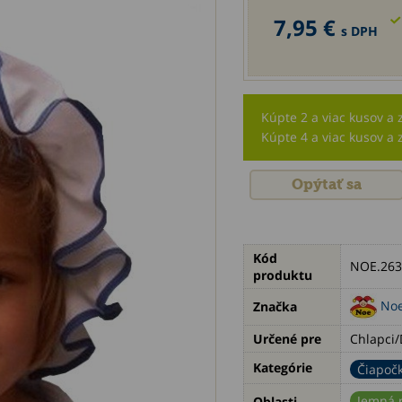
7,95 €
s DPH
Kúpte 2 a viac kusov a 
Kúpte 4 a viac kusov a 
Opýtať sa
Kód
NOE.263
produktu
No
Značka
Určené pre
Chlapci/
Kategórie
Čiapočk
Jemná 
Oblasti