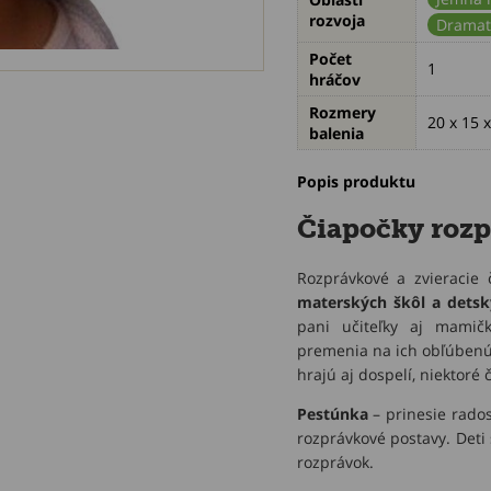
rozvoja
Dramat
Počet
1
hráčov
Rozmery
20 x 15 x
balenia
Popis produktu
Čiapočky rozp
Rozprávkové a zvieracie
materských škôl a detsk
pani učiteľky aj mamičk
premenia na ich obľúbenú 
hrajú aj dospelí, niektoré
Pestúnka
– prinesie rados
rozprávkové postavy. Deti
rozprávok.