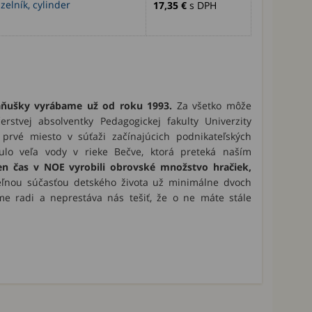
elník, cylinder
17,35 €
s DPH
ňušky vyrábame už od roku 1993.
Za všetko môže
rstvej absolventky Pedagogickej fakulty Univerzity
prvé miesto v súťaži začínajúcich podnikateľských
lo veľa vody v rieke Bečve, ktorá preteká naším
en čas v NOE vyrobili obrovské množstvo hračiek,
teľnou súčasťou detského života už minimálne dvoch
me radi a neprestáva nás tešiť, že o ne máte stále