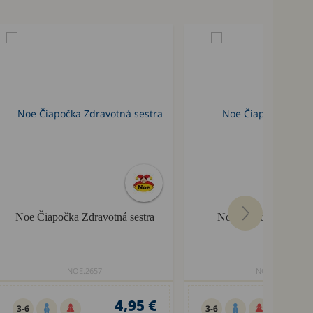
Noe Čiapočka Zdravotná sestra
Noe Čiapočka Záhra
NOE.2657
NOE.2651
4,95 €
6
3-6
3-6