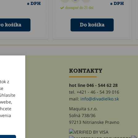
s DPH
s DPH
dostupné do 21 dní
ET
KONTAKTY
tok z
hot line 046 - 544 62 28
ke
tel. +421 - 46 - 54 39 016
úhlasíte
heslo
mail:
info@divadielko.sk
 webe,
chcete
Maquita s.r.o.
avenia
Soľná 738/36
97213 Nitrianske Pravno