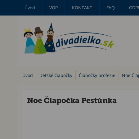
Úvod
VOP
KONTAKT
FAQ
GDP
Úvod
Detské čiapočky
Čiapočky profesie
Noe Čia
Noe Čiapočka Pestúnka