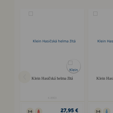
Klein Hasičská helma žltá
Klein Has
K.8903
27,95 €
3-6
3-6