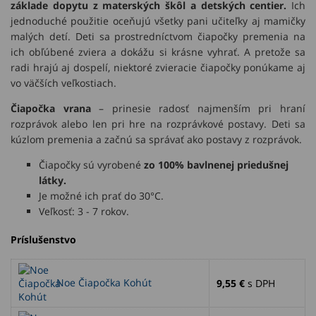
základe dopytu z materských škôl a detských centier.
Ich
jednoduché použitie oceňujú všetky pani učiteľky aj mamičky
malých detí. Deti sa prostredníctvom čiapočky premenia na
ich obľúbené zviera a dokážu si krásne vyhrať. A pretože sa
radi hrajú aj dospelí, niektoré zvieracie čiapočky ponúkame aj
vo väčších veľkostiach.
Čiapočka vrana
– prinesie radosť najmenším pri hraní
rozprávok alebo len pri hre na rozprávkové postavy. Deti sa
kúzlom premenia a začnú sa správať ako postavy z rozprávok.
Čiapočky sú vyrobené
zo 100% bavlnenej priedušnej
látky.
Je možné ich prať do 30°C.
Veľkosť: 3 - 7 rokov.
Príslušenstvo
Noe Čiapočka Kohút
9,55 €
s DPH