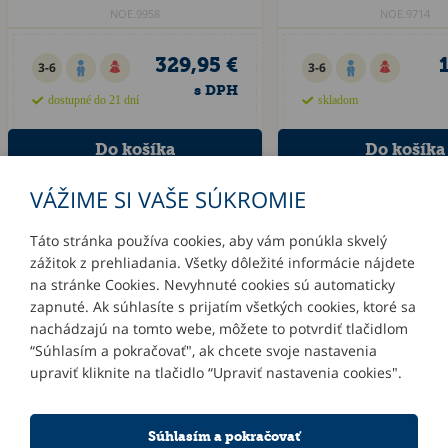
NOE.9958
NOE.9714
329,95 €
3-6
3-6
s DPH
dostupné do 21 dní
skladom
VÁŽIME SI VAŠE SÚKROMIE
Táto stránka používa cookies, aby vám ponúkla skvelý
zážitok z prehliadania. Všetky dôležité informácie nájdete
INFORMÁCIE
na stránke Cookies. Nevyhnuté cookies sú automaticky
zapnuté. Ak súhlasíte s prijatím všetkých cookies, ktoré sa
MÔJ ÚČET
nachádzajú na tomto webe, môžete to potvrdiť tlačidlom
“Súhlasím a pokračovať", ak chcete svoje nastavenia
upraviť kliknite na tlačidlo “Upraviť nastavenia cookies".
KONTAKTY
Súhlasím a pokračovať
NOVINKY E-MAILOM