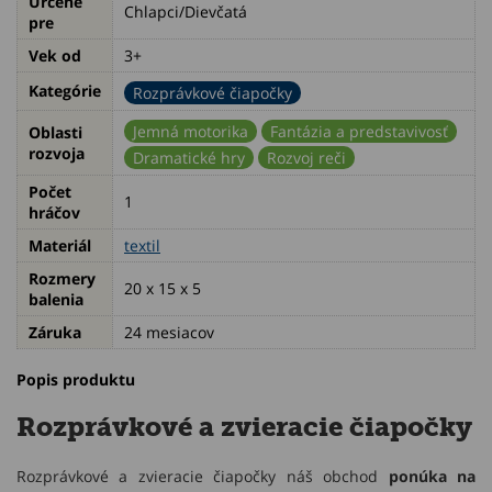
Určené
Chlapci/Dievčatá
pre
Vek od
3+
Kategórie
Rozprávkové čiapočky
Jemná motorika
Fantázia a predstavivosť
Oblasti
rozvoja
Dramatické hry
Rozvoj reči
Počet
1
hráčov
Materiál
textil
Rozmery
20 x 15 x 5
balenia
Záruka
24 mesiacov
Popis produktu
Rozprávkové a zvieracie čiapočky
Rozprávkové a zvieracie čiapočky náš obchod
ponúka na