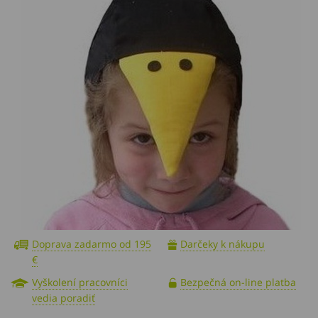
Doprava zadarmo od 195
Darčeky k nákupu
€
Vyškolení pracovníci
Bezpečná on-line platba
vedia poradiť