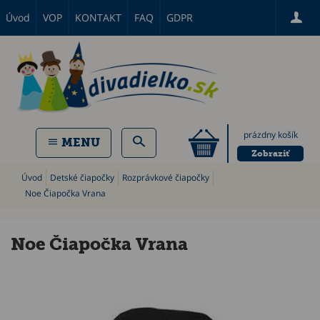
Úvod
VOP
KONTAKT
FAQ
GDPR
prázdny košík
MENU
Zobraziť
Úvod
Detské čiapočky
Rozprávkové čiapočky
Noe Čiapočka Vrana
Noe Čiapočka Vrana