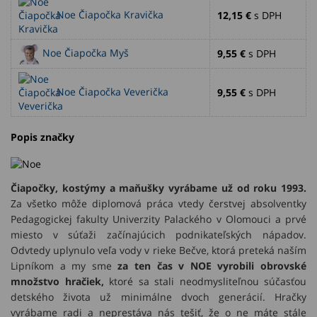
Noe Čiapočka Kravička
12,15 €
s DPH
Noe Čiapočka Myš
9,55 €
s DPH
Noe Čiapočka Veverička
9,55 €
s DPH
Popis značky
Čiapočky, kostýmy a maňušky vyrábame už od roku 1993.
Za všetko môže diplomová práca vtedy čerstvej absolventky
Pedagogickej fakulty Univerzity Palackého v Olomouci a prvé
miesto v súťaži začínajúcich podnikateľských nápadov.
Odvtedy uplynulo veľa vody v rieke Bečve, ktorá preteká naším
Lipníkom a my sme
za ten čas v NOE vyrobili obrovské
množstvo hračiek,
ktoré sa stali neodmysliteľnou súčasťou
detského života už minimálne dvoch generácií. Hračky
vyrábame radi a neprestáva nás tešiť, že o ne máte stále