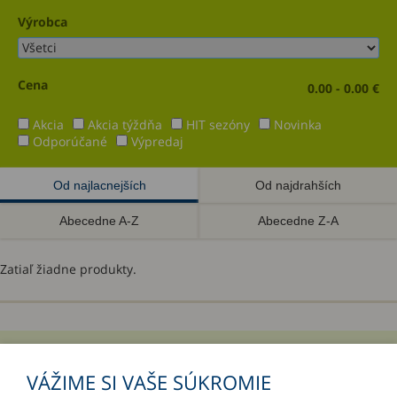
Výrobca
Cena
0.00 - 0.00 €
Akcia
Akcia týždňa
HIT sezóny
Novinka
Odporúčané
Výpredaj
Od najlacnejších
Od najdrahších
Abecedne A-Z
Abecedne Z-A
Zatiaľ žiadne produkty.
INFORMÁCIE
VÁŽIME SI VAŠE SÚKROMIE