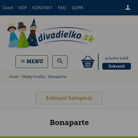
Úvod
VOP
KONTAKT
FAQ
GDPR
prázdny košík
MENU
Zobraziť
Úvod
Všetky hračky
Bonaparte
Zobraziť kategórie
Bonaparte