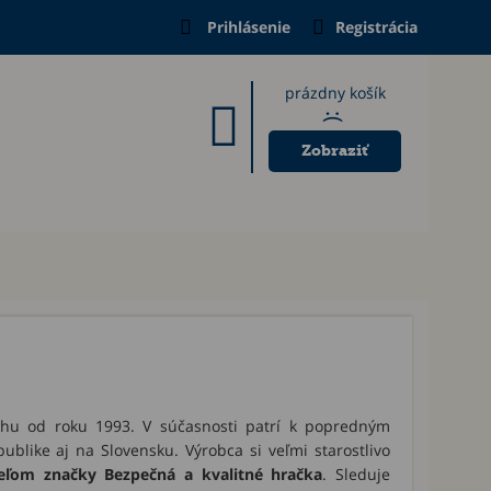
Prihlásenie
Registrácia
prázdny košík
:(
Zobraziť
hu od roku 1993. V súčasnosti patrí k popredným
blike aj na Slovensku. Výrobca si veľmi starostlivo
teľom značky Bezpečná a kvalitné hračka
. Sleduje