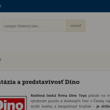
R
ť
tázia a predstavivosť Dino
Rodinná česká firma Dino Toys
pôsobí na tr
výrobcom puzzle a doskových hier v Českej repu
stráži kvalitu a bezpečnosť hračiek –
je drži