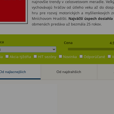
najnovšie trendy v celosvetovom meradle. Veľký 
vychovávajú hráčov od útleho veku až do dosp
hru pre rozvoj motorických a myšlienkových z
Mníchovom Hradišti.
Najväčší úspech dosiahla
obmenách predáva už bezmála 25 rokov.
ca
Cena
4.
ia
Akcia týždňa
HIT sezóny
Novinka
Odporúčané
V
Od najlacnejších
Od najdrahších