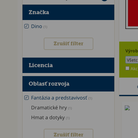
Značka
Dino
(1)
Zrušiť filter
Výrob
Licencia
Akc
Oblasť rozvoja
Fantázia a predstavivosť
(1)
Dramatické hry
(1)
Hmat a dotyky
(1)
Zrušiť filter