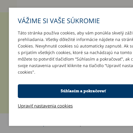
VÁŽIME SI VAŠE SÚKROMIE
INFORMÁCIE
MÔJ ÚČ
Táto stránka používa cookies, aby vám ponúkla skvelý záži
prehliadania. Všetky dôležité informácie nájdete na strán
O nás
Prihlásenie
Cookies. Nevyhnuté cookies sú automaticky zapnuté. Ak s
Platba a doručenie
Registrácia
s prijatím všetkých cookies, ktoré sa nachádzajú na tomto
Darčeky k objednávkam
Zabudnuté 
môžete to potvrdiť tlačidlom “Súhlasím a pokračovať", ak 
Podpor svoju školu
svoje nastavenia upraviť kliknite na tlačidlo “Upraviť nast
Všeobecné obchodné podmienky
cookies".
Reklamačné podmienky
Kontakt
Súhlasím a pokračovať
Upraviť nastavenia cookies
Informácie o používaní cookies
| © 2026 Blueweb s.r.o.