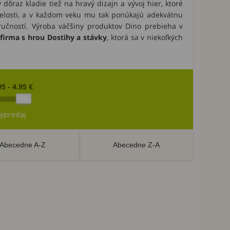
dôraz kladie tiež na hravý dizajn a vývoj hier, ktoré
elosti, a v každom veku mu tak ponúkajú adekvátnu
ručností. Výroba väčšiny produktov Dino prebieha v
 firma s hrou Dostihy a stávky
, ktorá sa v niekoľkých
95 - 4.95 €
ýpredaj
Abecedne A-Z
Abecedne Z-A