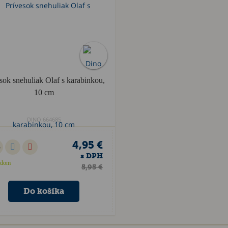
sok snehuliak Olaf s karabinkou,
10 cm
DINO.664685
4,95 €
4
s DPH
adom
5,95 €