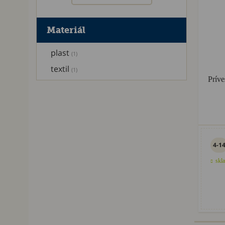
Materiál
plast
(1)
textil
(1)
Príve
4-1
skl