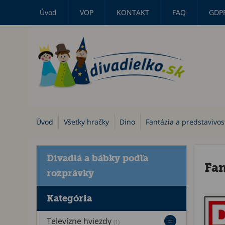
Úvod
VOP
KONTAKT
FAQ
GDP
Úvod
Všetky hračky
Dino
Fantázia a predstavivos
Divadlá a bábky podľa
Fan
rozprávky
Kategória
Televízne hviezdy
(1)