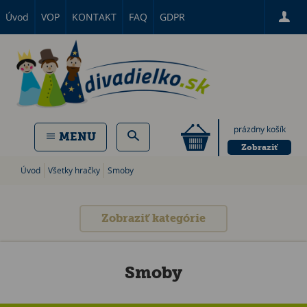
Úvod
VOP
KONTAKT
FAQ
GDPR
prázdny košík
MENU
Zobraziť
Úvod
Všetky hračky
Smoby
Zobraziť kategórie
Smoby