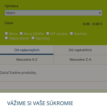
Výrobca
Cena
0.00 - 0.00 €
Akcia
Akcia týždňa
HIT sezóny
Novinka
Odporúčané
Výpredaj
Od najlacnejších
Od najdrahších
Abecedne A-Z
Abecedne Z-A
Zatiaľ žiadne produkty.
INFORMÁCIE
VÁŽIME SI VAŠE SÚKROMIE