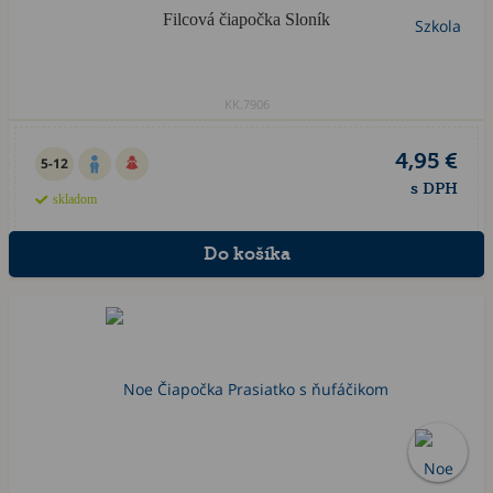
Filcová čiapočka Sloník
KK.7906
4,95 €
5-12
s DPH
skladom