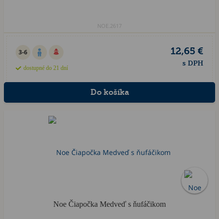
NOE.2617
12,65 €
3-6
s DPH
dostupné do 21 dní
Noe Čiapočka Medveď s ňufáčikom