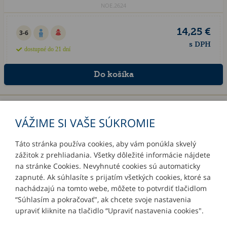
NOE.2624
14,25 €
3-6
s DPH
dostupné do 21 dní
«
1
2
»
VÁŽIME SI VAŠE SÚKROMIE
Táto stránka používa cookies, aby vám ponúkla skvelý
zážitok z prehliadania. Všetky dôležité informácie nájdete
INFORMÁCIE
na stránke Cookies. Nevyhnuté cookies sú automaticky
zapnuté. Ak súhlasíte s prijatím všetkých cookies, ktoré sa
MÔJ ÚČET
nachádzajú na tomto webe, môžete to potvrdiť tlačidlom
“Súhlasím a pokračovať", ak chcete svoje nastavenia
upraviť kliknite na tlačidlo “Upraviť nastavenia cookies".
KONTAKTY