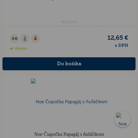
NOE.2614
12,65 €
3-6
s DPH
skladom
Noe Čiapočka Papagáj s ňufáčikom