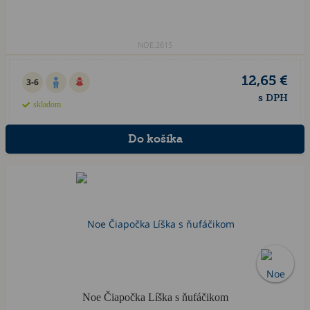
NOE.2615
12,65 €
3-6
s DPH
skladom
Noe Čiapočka Líška s ňufáčikom