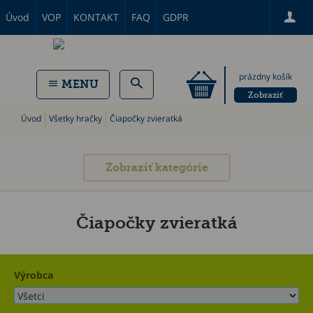
Úvod
VOP
KONTAKT
FAQ
GDPR
prázdny košík
MENU
Zobraziť
Úvod
Všetky hračky
Čiapočky zvieratká
Zobraziť kategórie
Čiapočky zvieratká
Výrobca