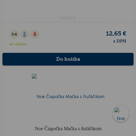
NOE.2618
12,65 €
3-6
s DPH
skladom
Noe Čiapočka Mačka s ňufáčikom