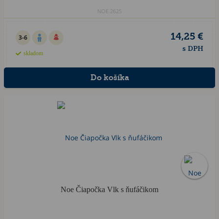
NOE.2625
14,25 €
3-6
s DPH
skladom
Noe Čiapočka Vlk s ňufáčikom