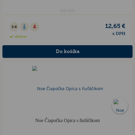
NOE.2621
12,65 €
3-6
s DPH
skladom
Noe Čiapočka Opica s ňufáčikom