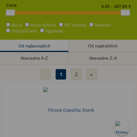
Cena
4.95 - 307.95 €
Akcia
Akcia týždňa
HIT sezóny
Novinka
Odporúčané
Výpredaj
Od najlacnejších
Od najdrahších
Abecedne A-Z
Abecedne Z-A
«
1
2
»