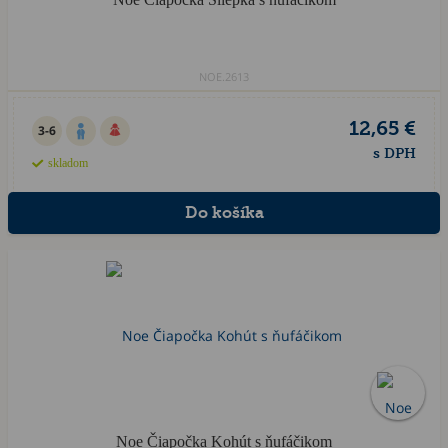
NOE.2613
12,65 €
3-6
s DPH
skladom
Noe Čiapočka Kohút s ňufáčikom