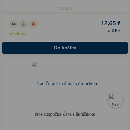
NOE.2622
12,65 €
3-6
s DPH
skladom
Noe Čiapočka Žaba s ňufáčikom