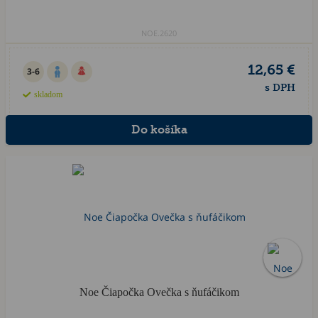
NOE.2620
12,65 €
3-6
s DPH
skladom
Noe Čiapočka Ovečka s ňufáčikom