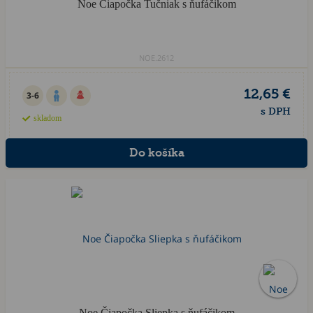
Noe Čiapočka Tučniak s ňufáčikom
NOE.2612
12,65 €
3-6
s DPH
skladom
Noe Čiapočka Sliepka s ňufáčikom