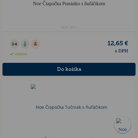
Noe Čiapočka Prasiatko s ňufáčikom
NOE.2611
12,65 €
3-6
s DPH
skladom