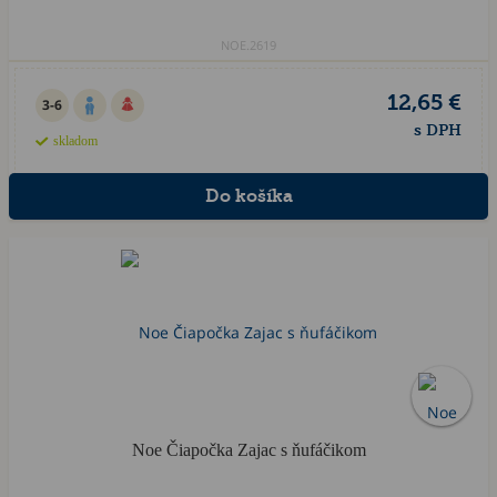
NOE.2619
12,65 €
3-6
s DPH
skladom
Noe Čiapočka Zajac s ňufáčikom