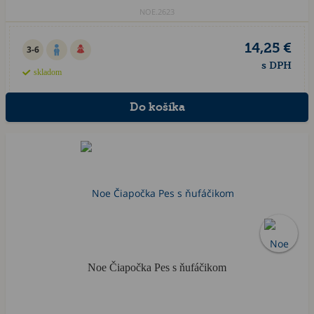
NOE.2623
14,25 €
3-6
s DPH
skladom
Noe Čiapočka Pes s ňufáčikom