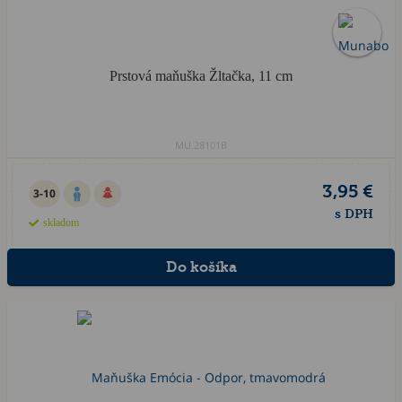
Prstová maňuška Žltačka, 11 cm
MU.28101B
3,95 €
3-10
s DPH
skladom