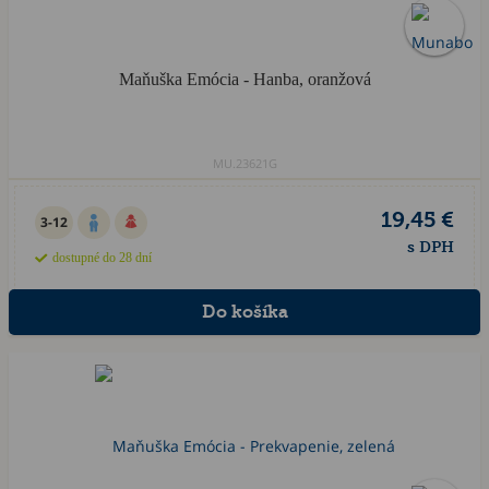
Maňuška Emócia - Hanba, oranžová
MU.23621G
19,45 €
3-12
s DPH
dostupné do 28 dní