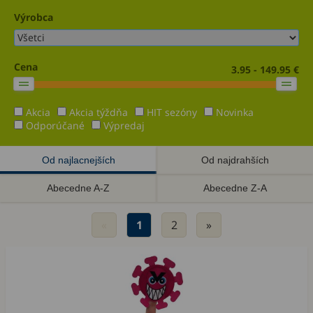
Výrobca
Cena
3.95 - 149.95 €
Akcia
Akcia týždňa
HIT sezóny
Novinka
Odporúčané
Výpredaj
Od najlacnejších
Od najdrahších
Abecedne A-Z
Abecedne Z-A
«
1
2
»