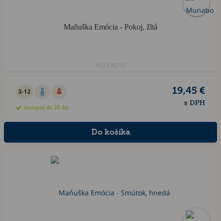
Maňuška Emócia - Pokoj, žltá
MU.23621D
19,45 €
3-12
s DPH
dostupné do 28 dní