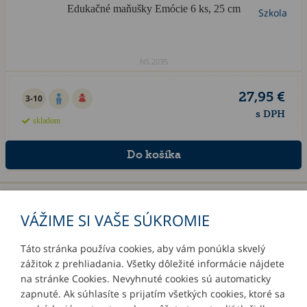
Edukačné maňušky Emócie 6 ks, 25 cm
NS.2035
27,95 €
3-10
s DPH
skladom
«
1
2
»
VÁŽIME SI VAŠE SÚKROMIE
Táto stránka používa cookies, aby vám ponúkla skvelý
zážitok z prehliadania. Všetky dôležité informácie nájdete
INFORMÁCIE
na stránke Cookies. Nevyhnuté cookies sú automaticky
zapnuté. Ak súhlasíte s prijatím všetkých cookies, ktoré sa
MÔJ ÚČET