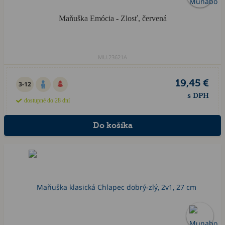
Maňuška Emócia - Zlosť, červená
MU.23621A
19,45 €
3-12
s DPH
dostupné do 28 dní