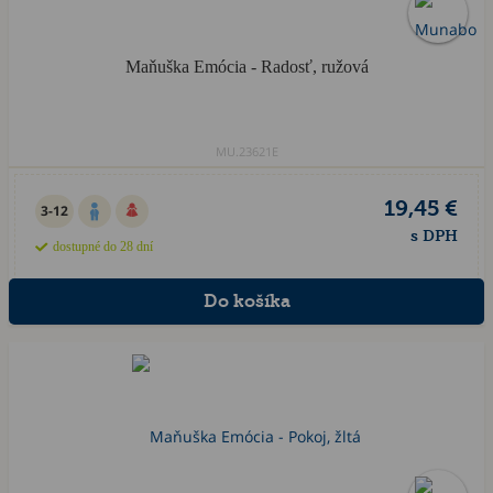
Maňuška Emócia - Radosť, ružová
MU.23621E
19,45 €
3-12
s DPH
dostupné do 28 dní