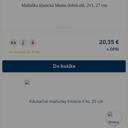
Maňuška klasická Mama dobrá-zlá, 2v1, 27 cm
MU.22646A
20,35 €
0-5
s DPH
dostupné do 28 dní