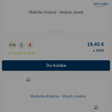
Maňuška Emócia - Smútok, hnedá
MU.23621C
19,45 €
3-12
s DPH
dostupné do 28 dní