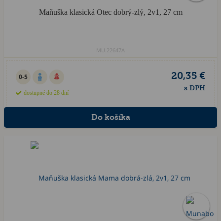
Maňuška klasická Otec dobrý-zlý, 2v1, 27 cm
MU.22647A
20,35 €
0-5
s DPH
dostupné do 28 dní