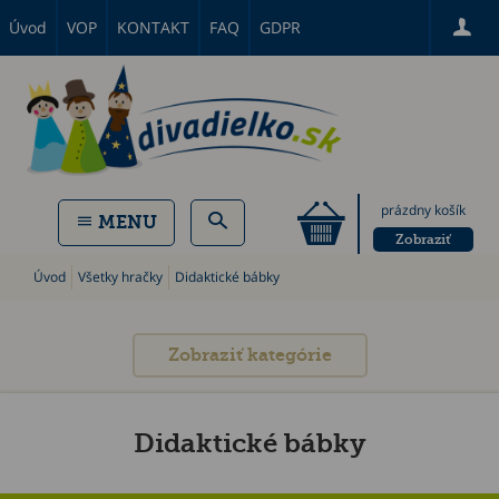
Úvod
VOP
KONTAKT
FAQ
GDPR
prázdny košík
MENU
Zobraziť
Úvod
Všetky hračky
Didaktické bábky
Zobraziť kategórie
Didaktické bábky