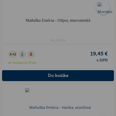
Maňuška Emócia - Odpor, tmavomodrá
MU.23621H
19,45 €
3-12
s DPH
dostupné do 28 dní