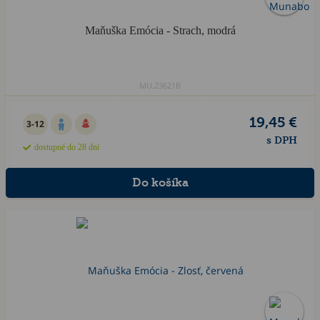
Maňuška Emócia - Strach, modrá
MU.23621B
19,45 €
3-12
s DPH
dostupné do 28 dní