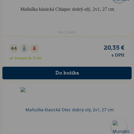
Maňuška klasická Chlapec dobrý-zlý, 2v1, 27 cm
MU.22648A
20,35 €
0-5
s DPH
dostupné do 28 dní