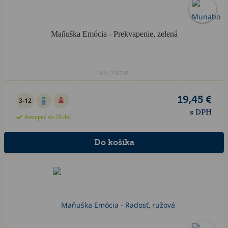
Maňuška Emócia - Prekvapenie, zelená
MU.23621F
19,45 €
3-12
s DPH
dostupné do 28 dní