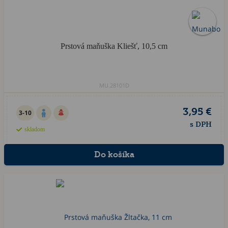
Prstová maňuška Kliešť, 10,5 cm
MU.28101D
3,95 €
3-10
s DPH
skladom