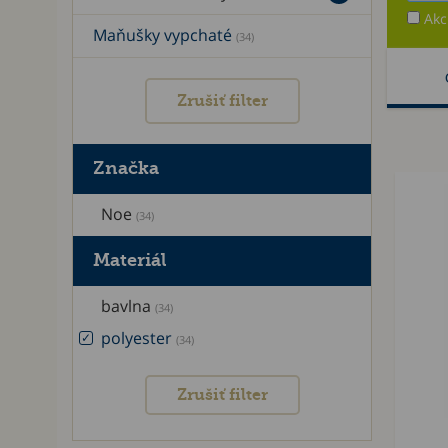
Akc
Maňušky vypchaté
(34)
Zrušiť filter
Značka
Noe
(34)
Materiál
bavlna
(34)
polyester
(34)
Zrušiť filter