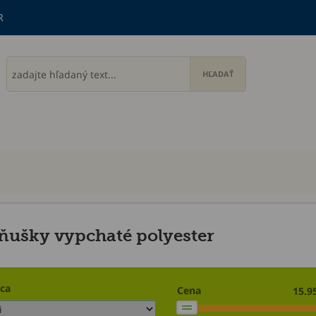
R
ušky vypchaté polyester
ca
Cena
15.95