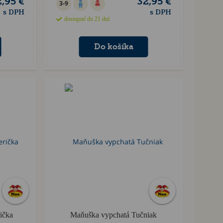
,95 €
32,95 €
3-9
s DPH
s DPH
dostupné do 21 dní
ička
Maňuška vypchatá Tučniak