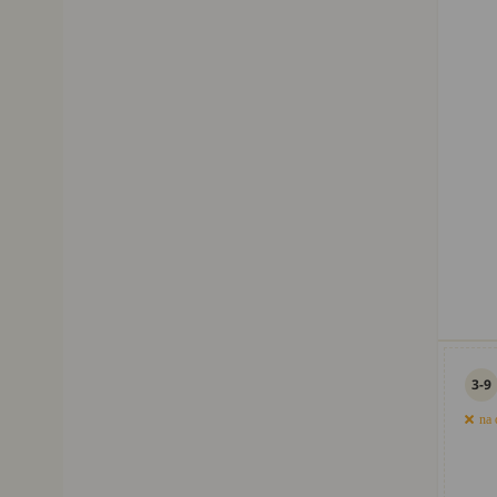
3-9
na 