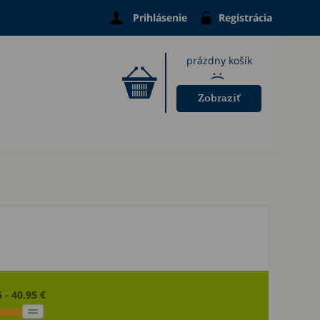
Prihlásenie
Registrácia
prázdny košík
:(
Zobraziť
 - 40.95 €