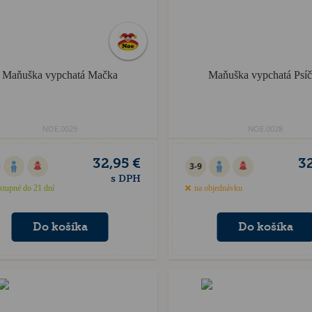
Maňuška vypchatá Mačka
Maňuška vypchatá Psí
NOE.0029
NOE.0028
32,95 €
32
3-9
s DPH
stupné do 21 dní
na objednávku