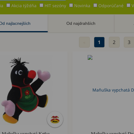
ia
Akcia týždňa
HIT sezóny
Novinka
Odporúčané
V
Od najlacnejších
Od najdrahších
«
1
2
3
Akcia
týždňa
Maňuška vypchatá Krtko
Maňuška vypchatá Dr