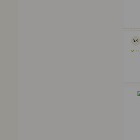
3-9
sk