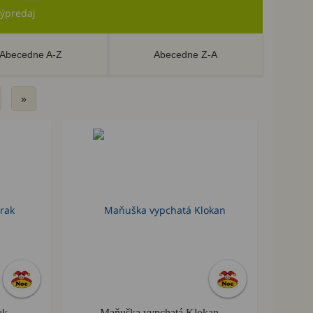
ýpredaj
Abecedne A-Z
Abecedne Z-A
»
Výpredaj
ak
Maňuška vypchatá Klokan