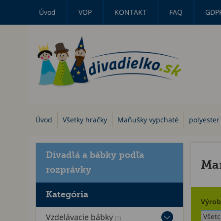
Úvod
VOP
KONTAKT
FAQ
GDP
Úvod
Všetky hračky
Maňušky vypchaté
polyester
Divadlá a bábky podľa
Maň
rozprávky
Kategória
Výrob
Vzdelávacie bábky
(1)