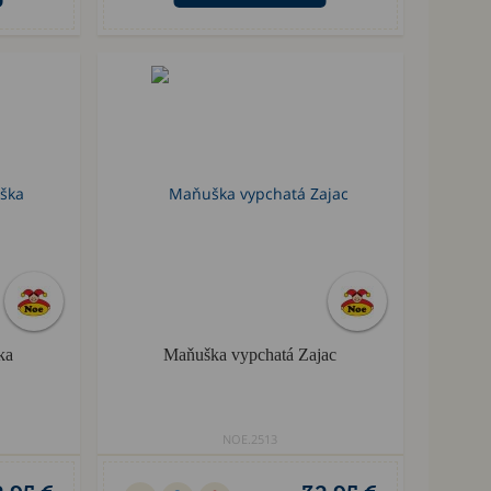
ka
Maňuška vypchatá Zajac
NOE.2513