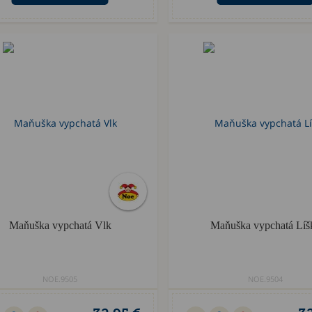
Maňuška vypchatá Vlk
Maňuška vypchatá Líš
NOE.9505
NOE.9504