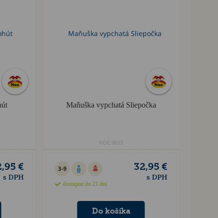
hút
Maňuška vypchatá Sliepočka
NOE.9603
,95 €
32,95 €
3-9
s DPH
s DPH
dostupné do 21 dní