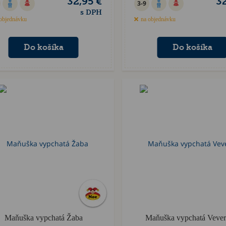
32,95 €
32
3-9
s DPH
objednávku
na objednávku
Maňuška vypchatá Žaba
Maňuška vypchatá Vever