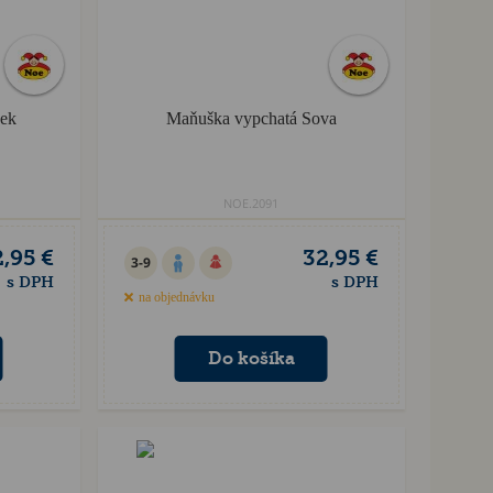
ček
Maňuška vypchatá Sova
NOE.2091
,95 €
32,95 €
3-9
s DPH
s DPH
na objednávku