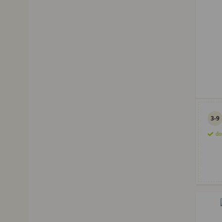
3-9
do