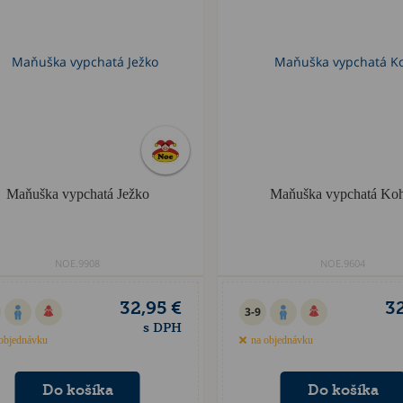
Maňuška vypchatá Ježko
Maňuška vypchatá Ko
NOE.9908
NOE.9604
32,95 €
32
3-9
s DPH
objednávku
na objednávku