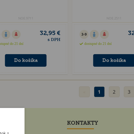
NOE.9711
NOE.2511
32,95 €
32
3-9
s DPH
stupné do 21 dní
dostupné do 21 dní
«
1
2
3
ET
KONTAKTY
tok z