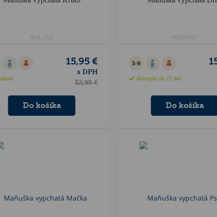
NOE.2322
NOE.9705
15,95 €
1
3-9
s DPH
ladom
dostupné do 21 dní
32,95 €