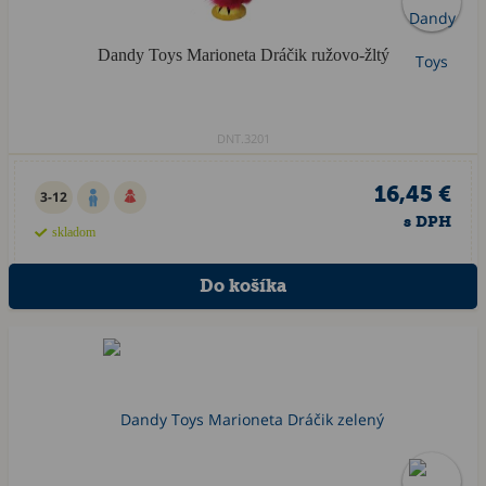
Dandy Toys Marioneta Dráčik ružovo-žltý
DNT.3201
16,45 €
3-12
s DPH
skladom