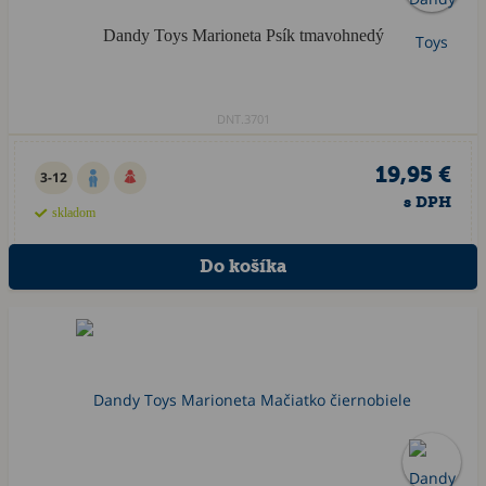
Dandy Toys Marioneta Psík tmavohnedý
DNT.3701
19,95 €
3-12
s DPH
skladom