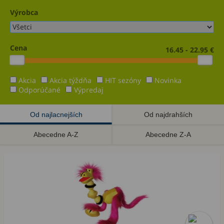
Výrobca
Cena
16.45 - 22.95 €
Akcia
Akcia týždňa
HIT sezóny
Novinka
Odporúčané
Výpredaj
Od najlacnejších
Od najdrahších
Abecedne A-Z
Abecedne Z-A