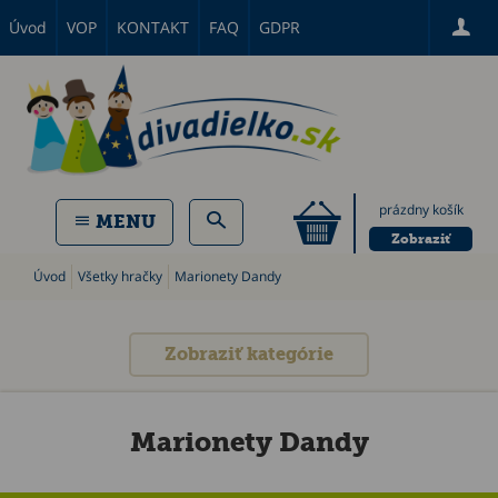
Úvod
VOP
KONTAKT
FAQ
GDPR
prázdny košík
MENU
Zobraziť
Úvod
Všetky hračky
Marionety Dandy
Zobraziť kategórie
Marionety Dandy