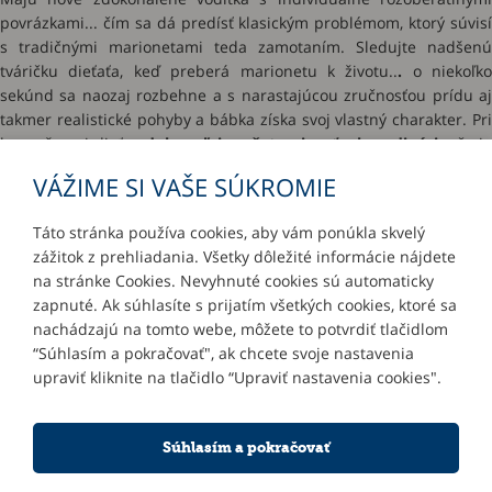
povrázkami... čím sa dá predísť klasickým problémom, ktorý súvisí
s tradičnými marionetami teda zamotaním. Sledujte nadšenú
tváričku dieťaťa, keď preberá marionetu k životu..
.
o niekoľko
sekúnd sa naozaj rozbehne a s narastajúcou zručnosťou prídu aj
takmer realistické pohyby a bábka získa svoj vlastný charakter. Pri
hre s ňou si dieťa
zdokonaľuje reč, tvorivosť a koordináciu
, čo j
dôležitý vklad do jeho budúcnosti.
VÁŽIME SI VAŠE SÚKROMIE
Táto stránka používa cookies, aby vám ponúkla skvelý
zážitok z prehliadania. Všetky dôležité informácie nájdete
INFORMÁCIE
na stránke Cookies. Nevyhnuté cookies sú automaticky
zapnuté. Ak súhlasíte s prijatím všetkých cookies, ktoré sa
MÔJ ÚČET
nachádzajú na tomto webe, môžete to potvrdiť tlačidlom
“Súhlasím a pokračovať", ak chcete svoje nastavenia
upraviť kliknite na tlačidlo “Upraviť nastavenia cookies".
KONTAKTY
Súhlasím a pokračovať
NOVINKY E-MAILOM