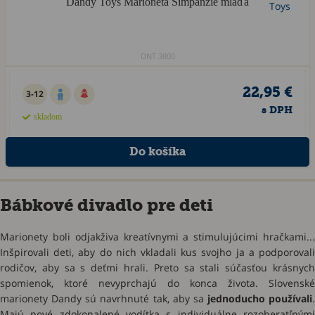
Dandy Toys Marioneta Šimpanzie mláďa
DNT.3800
22,95 €
3-12
s DPH
skladom
Bábkové divadlo pre deti
Marionety boli odjakživa kreatívnymi a stimulujúcimi hračkami...
Inšpirovali deti, aby do nich vkladali kus svojho ja a podporovali
rodičov, aby sa s deťmi hrali. Preto sa stali súčasťou krásnych
spomienok, ktoré nevyprchajú do konca života. Slovenské
marionety Dandy sú navrhnuté tak, aby sa
jednoducho používali
.
Majú nové zdokonalené vodítka s individuálne rozoberatľnými