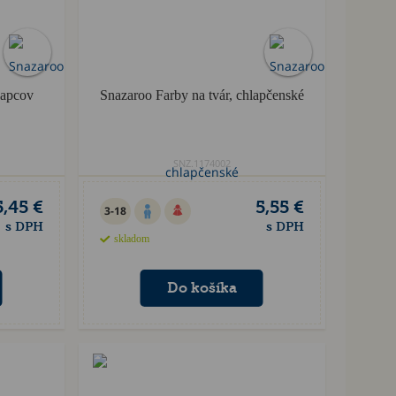
lapcov
Snazaroo Farby na tvár, chlapčenské
SNZ.1174002
5,45 €
5,55 €
3-18
s DPH
s DPH
skladom