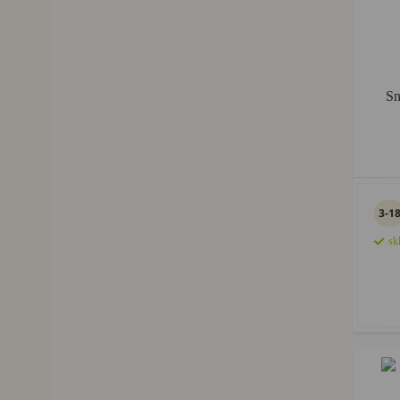
Sn
3-1
sk