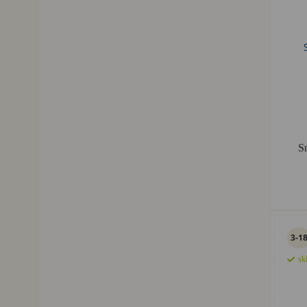
S
3-1
sk