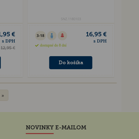
SNZ.1180103
1,95 €
16,95 €
3-18
s DPH
s DPH
dostupné do 8 dní
12,95 €
»
NOVINKY E-MAILOM