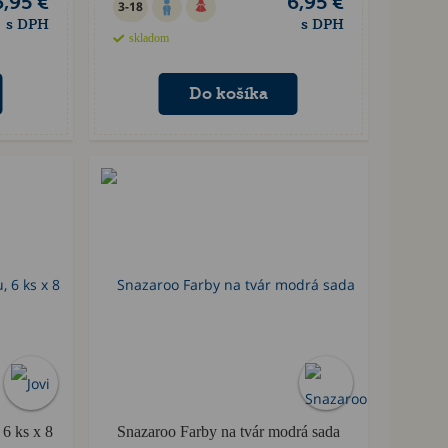
6,95 €
6,95 €
3-18
s DPH
s DPH
skladom
Akcia
 6 ks x 8
Snazaroo Farby na tvár modrá sada