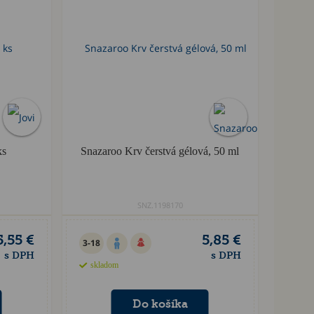
ks
Snazaroo Krv čerstvá gélová, 50 ml
SNZ.1198170
5,55 €
5,85 €
3-18
s DPH
s DPH
skladom