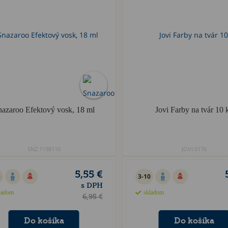
nazaroo Efektový vosk, 18 ml
Jovi Farby na tvár 10 
SNZ.1198110
JOVI.0176
5,55 €
8
3-10
s DPH
ladom
skladom
6,95 €