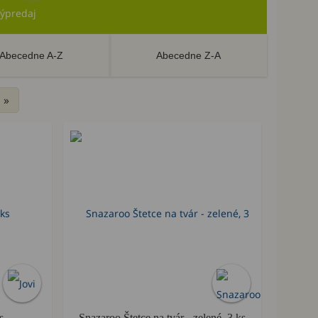
ýpredaj
Abecedne A-Z
Abecedne Z-A
»
s
Snazaroo Štetce na tvár - zelené, 3 ks