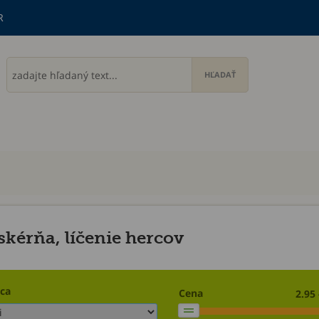
R
kérňa, líčenie hercov
ca
Cena
2.95 