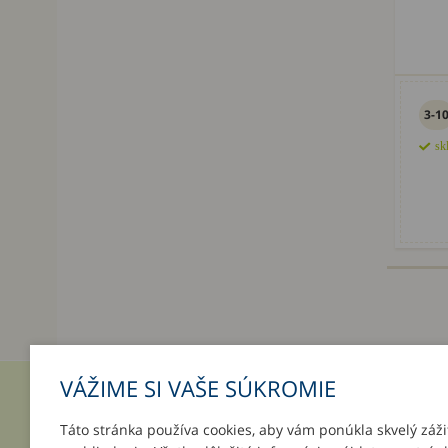
3-1
sk
VÁŽIME SI VAŠE SÚKROMIE
INFORMÁCIE
MÔJ ÚČ
Táto stránka používa cookies, aby vám ponúkla skvelý záži