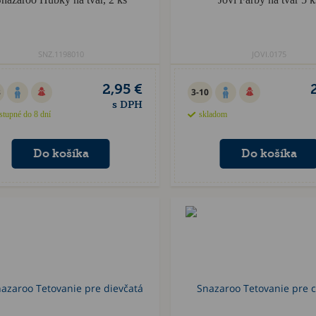
SNZ.1198010
JOVI.0175
2,95 €
8
3-10
s DPH
stupné do 8 dní
skladom