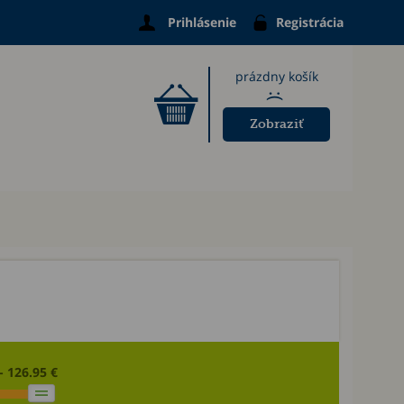
Prihlásenie
Registrácia
prázdny košík
:(
Zobraziť
- 126.95 €