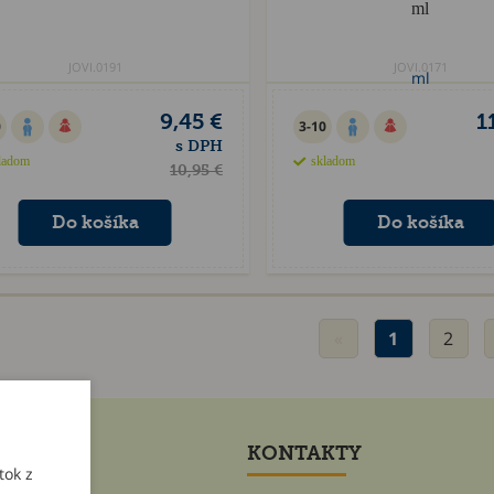
ml
JOVI.0191
JOVI.0171
9,45 €
1
0
3-10
s DPH
ladom
skladom
10,95 €
«
1
2
ET
KONTAKTY
tok z