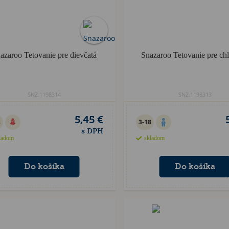
azaroo Tetovanie pre dievčatá
Snazaroo Tetovanie pre ch
SNZ.1198314
SNZ.1198313
5,45 €
8
3-18
s DPH
ladom
skladom