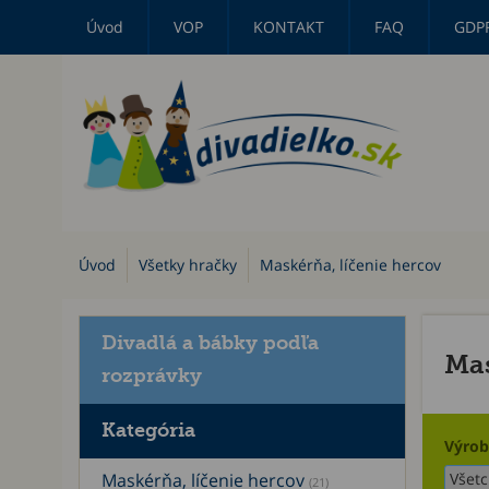
Úvod
VOP
KONTAKT
FAQ
GDP
Úvod
Všetky hračky
Maskérňa, líčenie hercov
Divadlá a bábky podľa
Mas
rozprávky
Kategória
Výrob
Maskérňa, líčenie hercov
(21)