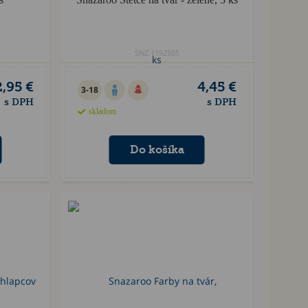
SNZ.1192505
2,95 €
4,45 €
3-18
s DPH
s DPH
skladom