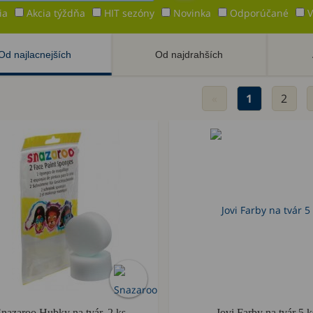
ia
Akcia týždňa
HIT sezóny
Novinka
Odporúčané
V
Od najlacnejších
Od najdrahších
«
1
2
nazaroo Hubky na tvár, 2 ks
Jovi Farby na tvár 5 k