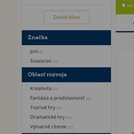
Akc
Zrušiť filter
Značka
Jovi
(5)
Snazaroo
(16)
Oblasť rozvoja
Kreativita
(21)
Fantázia a predstavivosť
(20)
Tvorivé hry
(21)
Dramatické hry
(21)
Výtvarné cítenie
(21)
S