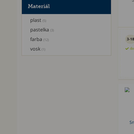
Materiál
plast
(5)
pastelka
(3)
farba
3-1
(12)
vosk
do
(1)