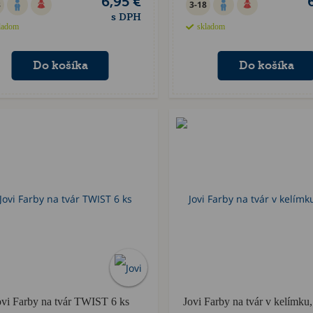
6,95 €
8
3-18
s DPH
ladom
skladom
Akcia
ovi Farby na tvár TWIST 6 ks
Jovi Farby na tvár v kelímku,