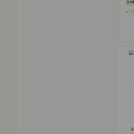
3-1
sk
J