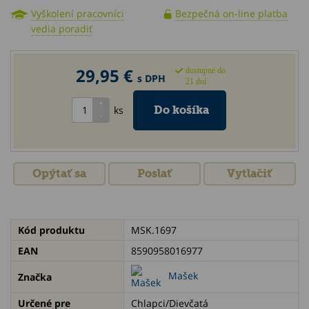
Vyškolení pracovníci
Bezpečná on-line platba
vedia poradiť
29,95 €
dostupné do
s DPH
21 dní
ks
Opýtať sa
Poslať
Vytlačiť
Kód produktu
MSK.1697
EAN
8590958016977
Mašek
Značka
Určené pre
Chlapci/Dievčatá