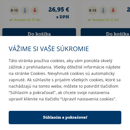
26,95 €
2
8-15
8-15
s DPH
dostupné do 35 dní
dostupné do 35 dní
VÁŽIME SI VAŠE SÚKROMIE
Táto stránka používa cookies, aby vám ponúkla skvelý
zážitok z prehliadania. Všetky dôležité informácie nájdete
INFORMÁCIE
na stránke Cookies. Nevyhnuté cookies sú automaticky
zapnuté. Ak súhlasíte s prijatím všetkých cookies, ktoré sa
MÔJ ÚČET
nachádzajú na tomto webe, môžete to potvrdiť tlačidlom
“Súhlasím a pokračovať", ak chcete svoje nastavenia
upraviť kliknite na tlačidlo “Upraviť nastavenia cookies".
KONTAKTY
Súhlasím a pokračovať
NOVINKY E-MAILOM