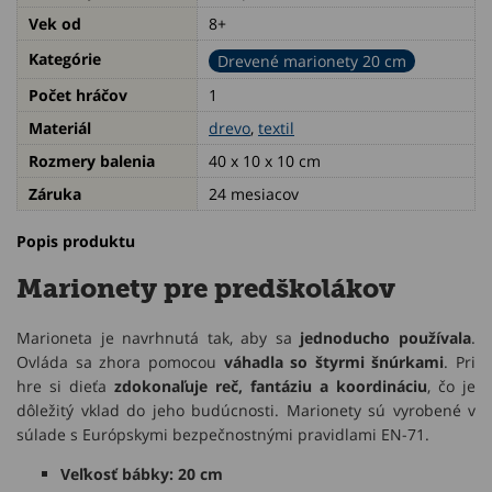
Vek od
8+
Kategórie
Drevené marionety 20 cm
Počet hráčov
1
Materiál
drevo
,
textil
Rozmery balenia
40 x 10 x 10 cm
Záruka
24 mesiacov
Popis produktu
Marionety pre predškolákov
Marioneta je navrhnutá tak, aby sa
jednoducho používala
.
Ovláda sa zhora pomocou
váhadla so štyrmi šnúrkami
. Pri
hre si dieťa
zdokon
aľuje reč, fantáziu a koordináciu
, čo je
dôležitý vklad do jeho budúcnosti. Marionety sú vyrobené v
súlade s Európskymi bezpečnostnými pravidlami EN-71.
Veľkosť bábky: 20 cm