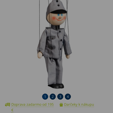
1
2
3
4
Doprava zadarmo od 195
Darčeky k nákupu
€