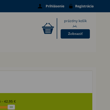
Prihlásenie
Registrácia
prázdny košík
:(
Zobraziť
5 - 42.95 €