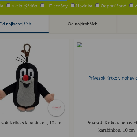
ia
Akcia týždňa
HIT sezóny
Novinka
Odporúčané
V
Od najlacnejších
Od najdrahších
Akcia
esok Krtko s karabinkou, 10 cm
Prívesok Krtko v nohavici
karabinkou, 10 cm