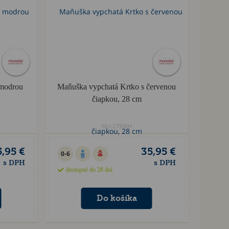
 modrou
Maňuška vypchatá Krtko s červenou
čiapkou, 28 cm
MU.27906H
5,95 €
35,95 €
0-6
s DPH
s DPH
dostupné do 28 dní