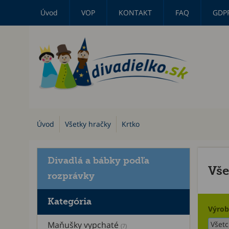
Úvod
VOP
KONTAKT
FAQ
GDP
Úvod
Všetky hračky
Krtko
Divadlá a bábky podľa
Vše
rozprávky
Kategória
Výrob
Maňušky vypchaté
(7)