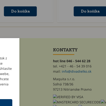
ET
KONTAKTY
tok z
hot line 046 - 544 62 28
ke
tel. +421 - 46 - 54 39 016
úhlasíte
heslo
mail:
info@divadielko.sk
 webe,
chcete
Maquita s.r.o.
avenia
Soľná 738/36
97213 Nitrianske Pravno