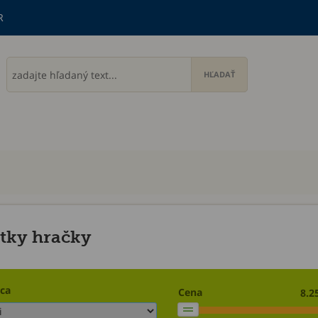
R
tky hračky
ca
Cena
8.2