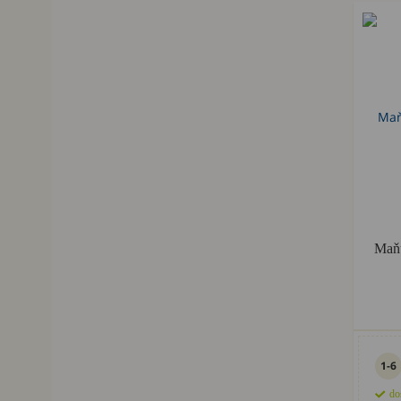
Maňu
1-6
do