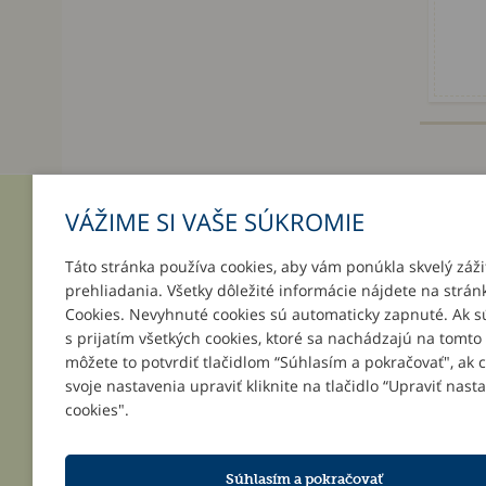
VÁŽIME SI VAŠE SÚKROMIE
INFORMÁCIE
MÔJ ÚČ
Táto stránka používa cookies, aby vám ponúkla skvelý záži
O nás
Prihlásenie
prehliadania. Všetky dôležité informácie nájdete na strán
Platba a doručenie
Registrácia
Cookies. Nevyhnuté cookies sú automaticky zapnuté. Ak s
Darčeky k objednávkam
Zabudnuté 
s prijatím všetkých cookies, ktoré sa nachádzajú na tomto
Podpor svoju školu
môžete to potvrdiť tlačidlom “Súhlasím a pokračovať", ak 
Všeobecné obchodné podmienky
svoje nastavenia upraviť kliknite na tlačidlo “Upraviť nast
Reklamačné podmienky
cookies".
Kontakt
Súhlasím a pokračovať