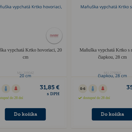
ka vypchatá Krtko hovoriaci, 20
Maňuška vypchatá Krtko s
cm
čiapkou, 28 cm
MU.20904Z
MU.27906G
31,85 €
3
0-6
s DPH
stupné do 28 dní
dostupné do 28 dní