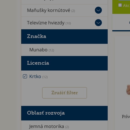
Akc
Maňušky kornútové
(2)
Televízne hviezdy
(10)
Značka
Munabo
(12)
Licencia
Krtko
(12)
Zrušiť filter
Oblasť rozvoja
Prív
Jemná motorika
(2)