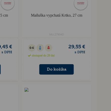
55 cm
Maňuška vypchatá Krtko, 27 cm
MU.27904D
,45 €
29,55 €
0-6
s DPH
s DPH
dostupné do 28 dní