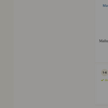
Maňuš
1-6
do