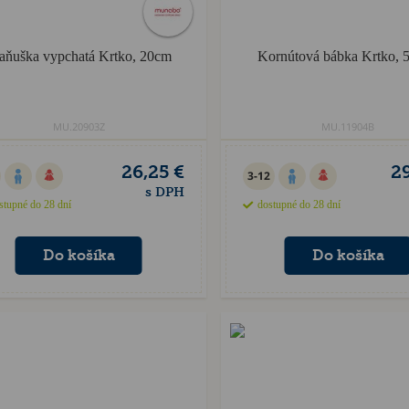
ňuška vypchatá Krtko, 20cm
Kornútová bábka Krtko, 
MU.20903Z
MU.11904B
26,25 €
29
3-12
s DPH
stupné do 28 dní
dostupné do 28 dní