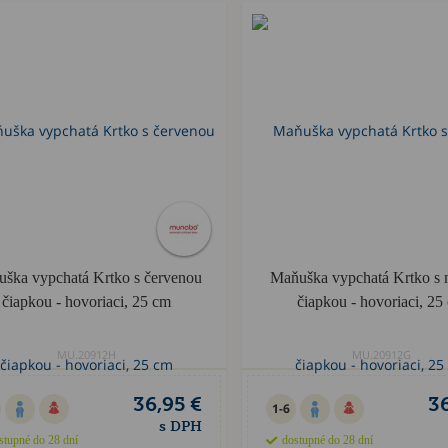
ška vypchatá Krtko s červenou
Maňuška vypchatá Krtko s
čiapkou - hovoriaci, 25 cm
čiapkou - hovoriaci, 25
MU.20912H
MU.20912G
36,95 €
36
1-6
s DPH
stupné do 28 dní
dostupné do 28 dní