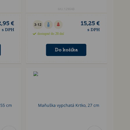
MU.12904B
2,95 €
15,25 €
3-12
s DPH
s DPH
dostupné do 28 dní