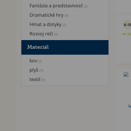
Fantázia a predstavivosť
(2)
Dramatické hry
(4)
Hmat a dotyky
6-1
(2)
Rozvoj reči
(2)
sk
Materiál
kov
(2)
plyš
(7)
textil
(5)