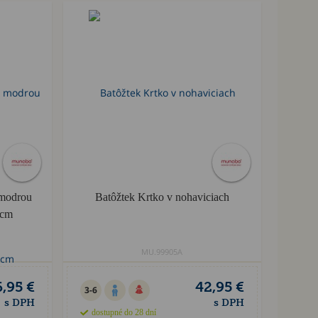
 modrou
Batôžtek Krtko v nohaviciach
 cm
MU.99905A
,95 €
42,95 €
3-6
s DPH
s DPH
dostupné do 28 dní