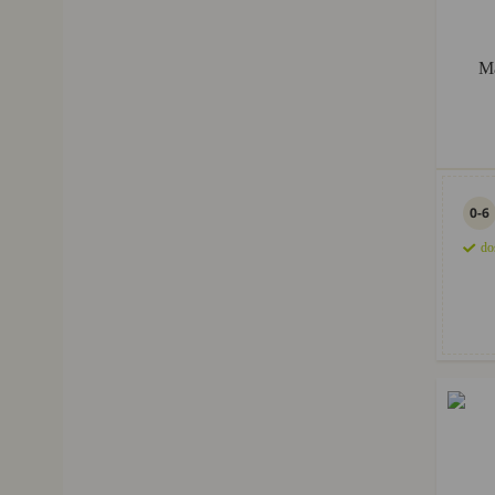
Ma
0-6
do