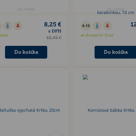
MU.35906Z
MU.35920Z
8,25 €
1
5
6-15
s DPH
ladom
dostupné do 28 dní
10,45 €