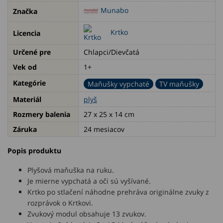
Munabo
Značka
Krtko
Licencia
Určené pre
Chlapci/Dievčatá
Vek od
1+
Kategórie
Maňušky vypchaté
TV maňušky
Materiál
plyš
Rozmery balenia
27 x 25 x 14 cm
Záruka
24 mesiacov
Popis produktu
Plyšová maňuška na ruku.
Je mierne vypchatá a oči sú vyšívané.
Krtko po stlačení náhodne prehráva originálne zvuky z
rozprávok o Krtkovi.
Zvukový modul obsahuje 13 zvukov.