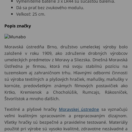
Vymeniteľné batérie 3 x LR44 sú súčasťou balenia.
Dá sa prať bez zvukového modulu.
Veľkosť: 25 cm.
Popis značky
Moravská ústredňa Brno, družstvo umeleckej výroby bolo
založené v roku 1909, ako združenie drobných výrobcov
umeleckých predmetov z Moravy a Sliezska. Dnešná Moravská
Ústředna je firmou, ktorá má svoju stabilnú pozíciu na
tuzemskom aj zahraničnom trhu. Hlavnými odbormi činnosti
sú výroba textilných a plyšových hračiek, maňušky, maňušky v
kornúte, predovšetkým známych filmových postavičiek ako
Krtko, Kremienok a Chocholúšik, Rumcajs, Rákosníček,
Štvorlístok a mnoho ďalších.
Textilné a plyšové hračky
Moravskej ústredne
sa vyznačujú
veľmi kvalitným spracovaním a prepracovaným dizajnom.
Všetky hračky sú bezpečné a pravidelne testované. Materiály
použité pri výrobe sú vysoko kvalitné, zdravotne nezávadné a