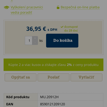
Vyškolení pracovníci
Bezpečná on-line platba
vedia poradiť
36,95 €
dostupné
s DPH
do 28 dní
ks
Kúpte 2 a viac kusov a získajte zľavu
2%
z ceny produktu
Opýtať sa
Poslať
Vytlačiť
Kód produktu
MU.20912H
EAN
8590121209120