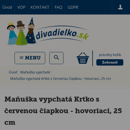
Úvod
VOP
KONTAKT
FAQ
GDPR
prázdny košík
MENU
Zobraziť
Úvod
Maňušky vypchaté
Maňuška vypchatá Krtko s červenou čiapkou - hovoriaci, 25 cm
Maňuška vypchatá Krtko s
červenou čiapkou - hovoriaci, 25
cm