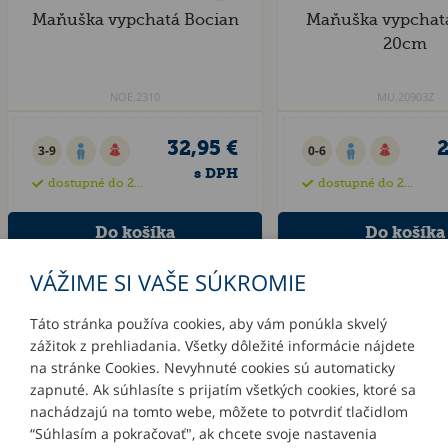
Maňuška vypchatá Bocian
Maňuška vypchatá
20cm
NOE.2310
MU.20903Z
32,95 €
2
3-9
0-6
s DPH
dostupné do 21 dní
dostupné do 28 dní
VÁŽIME SI VAŠE SÚKROMIE
Táto stránka používa cookies, aby vám ponúkla skvelý
zážitok z prehliadania. Všetky dôležité informácie nájdete
INFORMÁCIE
na stránke Cookies. Nevyhnuté cookies sú automaticky
zapnuté. Ak súhlasíte s prijatím všetkých cookies, ktoré sa
MÔJ ÚČET
nachádzajú na tomto webe, môžete to potvrdiť tlačidlom
“Súhlasím a pokračovať", ak chcete svoje nastavenia