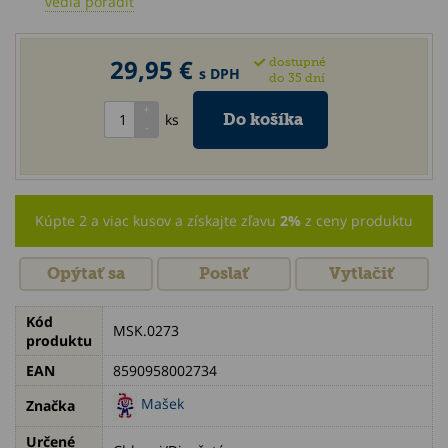
vedia poradiť
29,95 €
dostupné
s DPH
do 35 dní
ks
Kúpte 2 a viac kusov a získajte zľavu
2%
z ceny produktu
Opýtať sa
Poslať
Vytlačiť
Kód
MSK.0273
produktu
EAN
8590958002734
Mašek
Značka
Určené