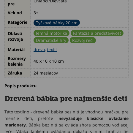
Chlapci/Dievčatá
pre
Vek od
3+
Kategórie
Tyčkové bábky 20 cm
Jemná motorika
Fantázia a predstavivosť
Oblasti
rozvoja
Dramatické hry
Rozvoj reči
Materiál
drevo
,
textil
Rozmery
40 x 10 x 10 cm
balenia
Záruka
24 mesiacov
Popis produktu
Drevená bábka pre najmenšie deti
Táto textilno - drevená bábka bez nití je vhodnou hračkou pre
menšie deti, pretože
nevyžaduje klasické ovládanie
marionety
. Bábka bez nití sa ovláda zhora pomocou vodiacej
tyče. Vďaka ľahkému ovládaniu dokážu s nimi hrať aj tie