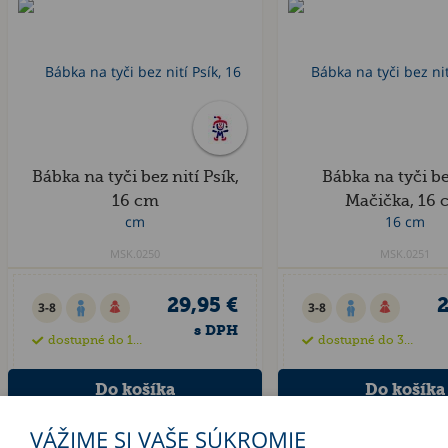
Bábka na tyči bez nití Psík,
Bábka na tyči be
16 cm
Mačička, 16 
MSK.0250
MSK.0251
29,95 €
2
3-8
3-8
s DPH
dostupné do 15 dní
dostupné do 35 dní
VÁŽIME SI VAŠE SÚKROMIE