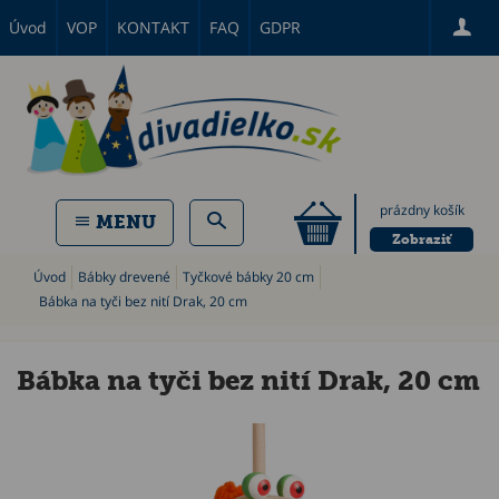
Úvod
VOP
KONTAKT
FAQ
GDPR
prázdny košík
MENU
Zobraziť
Úvod
Bábky drevené
Tyčkové bábky 20 cm
Bábka na tyči bez nití Drak, 20 cm
Bábka na tyči bez nití Drak, 20 cm
P