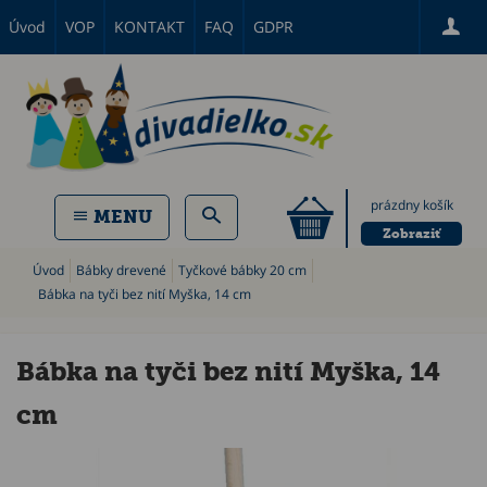
Úvod
VOP
KONTAKT
FAQ
GDPR
prázdny košík
MENU
Zobraziť
Úvod
Bábky drevené
Tyčkové bábky 20 cm
Bábka na tyči bez nití Myška, 14 cm
Bábka na tyči bez nití Myška, 14
cm
P