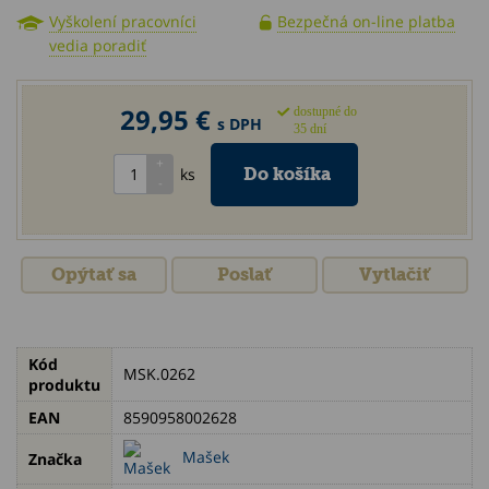
Vyškolení pracovníci
Bezpečná on-line platba
vedia poradiť
29,95 €
dostupné do
s DPH
35 dní
ks
Opýtať sa
Poslať
Vytlačiť
Kód
MSK.0262
produktu
EAN
8590958002628
Mašek
Značka