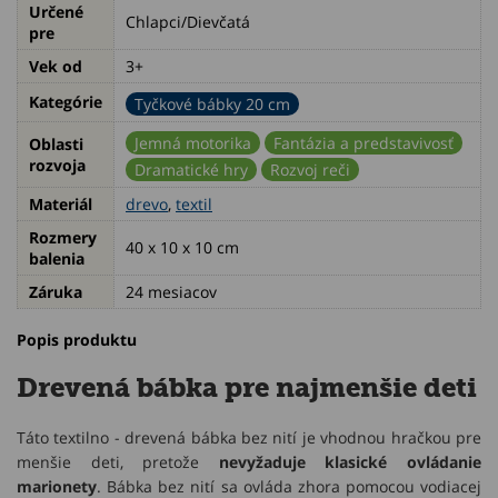
Určené
Chlapci/Dievčatá
pre
Vek od
3+
Kategórie
Tyčkové bábky 20 cm
Jemná motorika
Fantázia a predstavivosť
Oblasti
rozvoja
Dramatické hry
Rozvoj reči
Materiál
drevo
,
textil
Rozmery
40 x 10 x 10 cm
balenia
Záruka
24 mesiacov
Popis produktu
Drevená bábka pre najmenšie deti
Táto textilno - drevená bábka bez nití je vhodnou hračkou pre
menšie deti, pretože
nevyžaduje klasické ovládanie
marionety
. Bábka bez nití sa ovláda zhora pomocou vodiacej