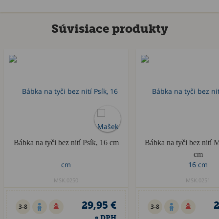
Súvisiace produkty
Bábka na tyči bez nití Psík, 16 cm
Bábka na tyči bez nití 
cm
MSK.0250
MSK.0251
29,95 €
2
3-8
3-8
s DPH