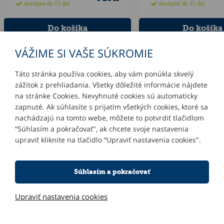
dostupné do 15 dní
dostupné do 35 dní
VÁŽIME SI VAŠE SÚKROMIE
Táto stránka používa cookies, aby vám ponúkla skvelý
zážitok z prehliadania. Všetky dôležité informácie nájdete
INFORMÁCIE
na stránke Cookies. Nevyhnuté cookies sú automaticky
zapnuté. Ak súhlasíte s prijatím všetkých cookies, ktoré sa
MÔJ ÚČET
nachádzajú na tomto webe, môžete to potvrdiť tlačidlom
“Súhlasím a pokračovať", ak chcete svoje nastavenia
upraviť kliknite na tlačidlo “Upraviť nastavenia cookies".
KONTAKTY
Súhlasím a pokračovať
NOVINKY E-MAILOM
Upraviť nastavenia cookies
Informácie o používaní cookies
| © 2026 Blueweb s.r.o.
Tvorba e-shopov
od
Blueweb s.r.o.