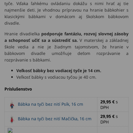
tyče. Vďaka ľahkému ovládaniu dokážu s nimi hrať aj tie
najmenšie deti. Je vhodnou prípravou na hranie bábkohier s
klasickými bábkami v domácom aj školskom bábkovom
divadle.
Hranie divadielka
podporuje fantáziu, rozvoj slovnej zásoby
a schopnosť učiť sa a sústrediť sa.
V materskej a základnej
škole vedia a nie je žiadnym tajomstvom, že hranie v
bábkovom divadle umožňuje deťom rozprávanie a
rozprávanie s bábkami.
Veľkosť bábky bez vodiacej tyče je 14 cm.
Veľkosť bábky s vodiacou tyčou je 40 cm.
Príslušenstvo
29,95 €
s
Bábka na tyči bez nití Psík, 16 cm
DPH
29,95 €
s
Bábka na tyči bez nití Mačička, 16 cm
DPH