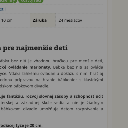
ické hry
Rozvoj reči
xtil
x 10 cm
Záruka
24 mesiacov
 pre najmenšie deti
bábka bez nití je vhodnou hračkou pre menšie deti,
ické ovládanie marionety
. Bábka bez nití sa ovláda
yče. Vďaka ľahkému ovládaniu dokážu s nimi hrať aj
hodnou prípravou na hranie bábkohier s klasickými
olskom bábkovom divadle.
je fantáziu, rozvoj slovnej zásoby a schopnosť učiť
terskej a základnej škole vedia a nie je žiadnym
v bábkovom divadle umožňuje deťom rozprávanie a
odiacej tyče je 20 cm.