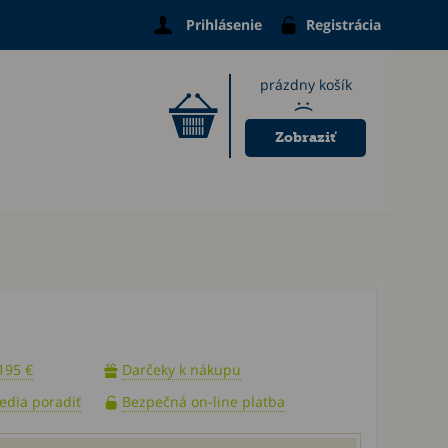
Prihlásenie
Registrácia
prázdny košík
:(
Zobraziť
195 €
Darčeky k nákupu
vedia poradiť
Bezpečná on-line platba