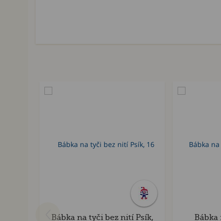
Bábka na tyči bez nití Psík,
Bábka n