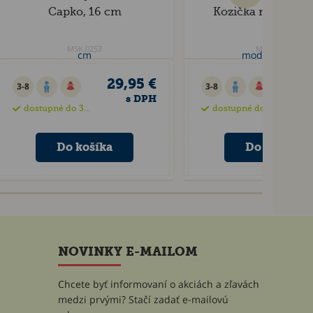
Capko, 16 cm
Kozička modrá, 1
MSK.0253
MSK.0254
29,95 €
29
3-8
3-8
s DPH
dostupné do 35 dní
dostupné do 35 dní
NOVINKY E-MAILOM
Chcete byť informovaní o akciách a zľavách
medzi prvými? Stačí zadať e-mailovú