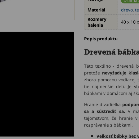
Dramat
Materiál
drevo
,
te
Rozmery
40 x 10 
balenia
Popis produktu
Drevená bábka
Táto textilno - drevená 
pretože
nevyžaduje klas
zhora pomocou vodiacej t
tie najmenšie deti. Je v
bábkami v domácom aj šk
Hranie divadielka
podporu
sa a sústrediť sa.
V ma
tajomstvom, že hranie 
rozprávanie s bábkami.
Veľkosť bábky bez v