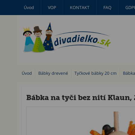
Úvod
VOP
KONTAKT
FAQ
GDP
Úvod
Bábky drevené
Tyčkové bábky 20 cm
Bábka 
Bábka na tyči bez nití Klaun,