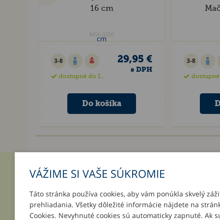
16 cm
Mač
MSK.0250
29,95 €
3-8
3-8
s DPH
dostupné do 15 dní
dostupné do 
VÁŽIME SI VAŠE SÚKROMIE
INFORMÁCIE
MÔJ ÚČ
Táto stránka používa cookies, aby vám ponúkla skvelý záži
O nás
Prihlásenie
prehliadania. Všetky dôležité informácie nájdete na strán
Platba a doručenie
Registrácia
Cookies. Nevyhnuté cookies sú automaticky zapnuté. Ak s