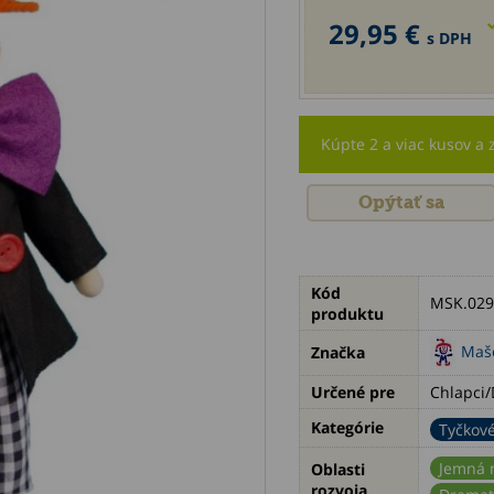
29,95 €
s DPH
Kúpte 2 a viac kusov a 
Opýtať sa
Kód
MSK.029
produktu
Maš
Značka
Určené pre
Chlapci/
Kategórie
Tyčkov
Jemná 
Oblasti
rozvoja