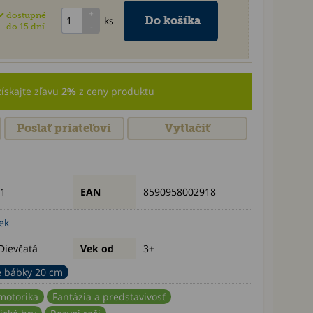
dostupné
ks
do 15 dní
získajte zľavu
2%
z ceny produktu
Poslať priateľovi
Vytlačiť
1
EAN
8590958002918
ek
Dievčatá
Vek od
3+
é bábky 20 cm
motorika
Fantázia a predstavivosť