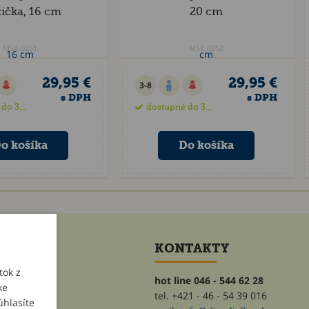
ička, 16 cm
20 cm
MSK.0251
MSK.0252
29,95 €
29,95 €
3-8
s DPH
s DPH
35 dní
dostupné do 35 dní
ET
KONTAKTY
tok z
hot line 046 - 544 62 28
ke
tel. +421 - 46 - 54 39 016
úhlasíte