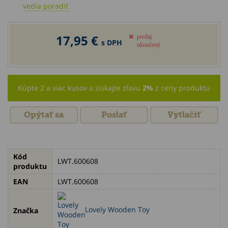
vedia poradiť
17,95 €
predaj
s DPH
ukončený
Kúpte 2 a viac kusov a získajte zľavu
2%
z ceny produktu
Opýtať sa
Poslať
Vytlačiť
Kód
LWT.600608
produktu
EAN
LWT.600608
Lovely Wooden Toy
Značka