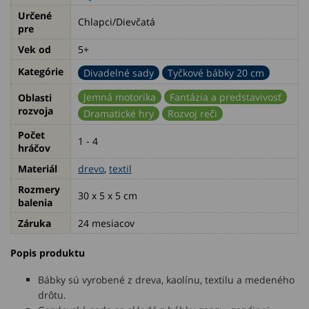
Určené
Chlapci/Dievčatá
pre
Vek od
5+
Kategórie
Divadelné sady
Tyčkové bábky 20 cm
Jemná motorika
Fantázia a predstavivosť
Oblasti
rozvoja
Dramatické hry
Rozvoj reči
Počet
1 - 4
hráčov
Materiál
drevo
,
textil
Rozmery
30 x 5 x 5 cm
balenia
Záruka
24 mesiacov
Popis produktu
Bábky sú vyrobené z dreva, kaolínu, textilu a medeného
drôtu.