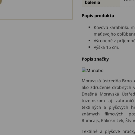
balenia
Popis produktu
Kovovú karabínku mô
mať svojho obľúbené
Výrobené z príjemn
Výška 15 cm.
Popis značky
Moravská ústredňa Brno, d
ako združenie drobných v
Dnešná Moravská Ústředn
tuzemskom aj zahranič
textilných a plyšových 
známych filmových pos
Rumcajs, Rákosníček, Štvor
Textilné a plyšové hrač