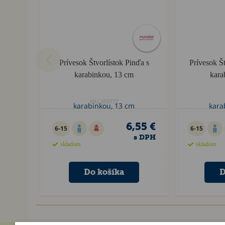
Prívesok Štvorlístok Pinďa s
Prívesok Št
karabinkou, 13 cm
kara
MU.35977Z
6,55 €
6-15
6-15
s DPH
skladom
skladom