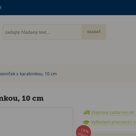
R
kosníček s karabinkou, 10 cm
inkou, 10 cm
Doprava zadarmo od 
Vyškolení pracovníci 
Akcia
-18%
zľava