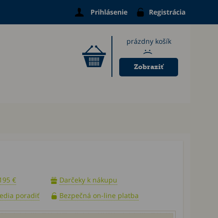
Prihlásenie
Registrácia
prázdny košík
:(
Zobraziť
195 €
Darčeky k nákupu
vedia poradiť
Bezpečná on-line platba