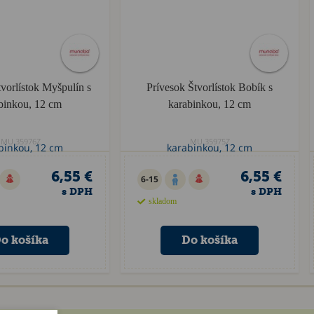
vorlístok Myšpulín s
Prívesok Štvorlístok Bobík s
binkou, 12 cm
karabinkou, 12 cm
MU.35976Z
MU.35975Z
6,55 €
6,55 €
6-15
s DPH
s DPH
skladom