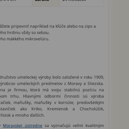
žete pripevniť napríklad na kľúče alebo na zips a
ho hrdinu vždy so sebou.
ého mäkkého mikrovelúru.
ružstvo umeleckej výroby bolo založené v roku 1909,
ýrobcov umeleckých predmetov z Moravy a Sliezska.
a je firmou, ktorá má svoju stabilnú pozíciu na
nom trhu. Hlavnými odbormi činnosti sú výroba
hračiek, maňušky, maňušky v kornúte, predovšetkým
tavičiek ako Krtko, Kremienok a Chocholúšik,
lístok a mnoho ďalších.
ky
Moravskej ústredne
sa vyznačujú veľmi kvalitným