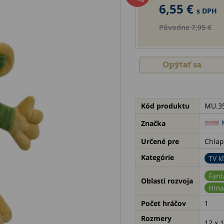
6,55 €
s DPH
Pôvodne 7,95 €
Opýtať sa
Kód produktu
MU.3
Značka
Určené pre
Chlap
Kategórie
TV k
Fant
Oblasti rozvoja
Hmat
Počet hráčov
1
Rozmery
12 x 