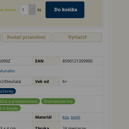
ks
skladom
Poslať priateľovi
Vytlačiť
5990Z
EAN
8590121359900
Munabo
ci/Dievčatá
Vek od
6+
ľúčenky
ázia a predstavivosť
Dramatické hry
 a dotyky
Materiál
kov
,
textil
13 x 4 cm
Záruka
24 mesiacov