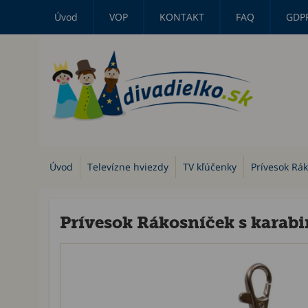
Úvod
VOP
KONTAKT
FAQ
GDP
Úvod
Televízne hviezdy
TV kľúčenky
Prívesok Rá
Prívesok Rákosníček s karab