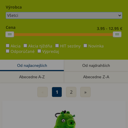
Výrobca
Cena
3.95 - 12.95 €
Akcia
Akcia týždňa
HIT sezóny
Novinka
Odporúčané
Výpredaj
Od najlacnejších
Od najdrahších
Abecedne A-Z
Abecedne Z-A
«
1
2
»
Akcia