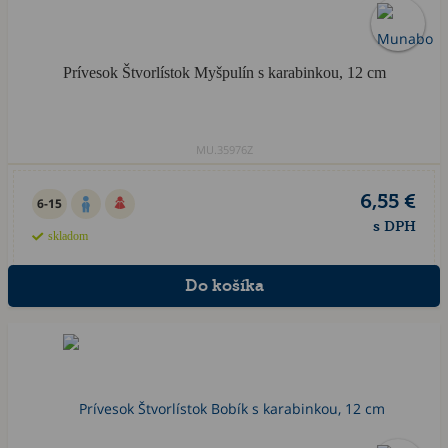
Prívesok Štvorlístok Myšpulín s karabinkou, 12 cm
MU.35976Z
6,55 €
6-15
s DPH
skladom