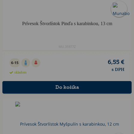
Prívesok Štvorlístok Pinďa s karabinkou, 13 cm
MU.35977Z
6,55 €
6-15
s DPH
skladom