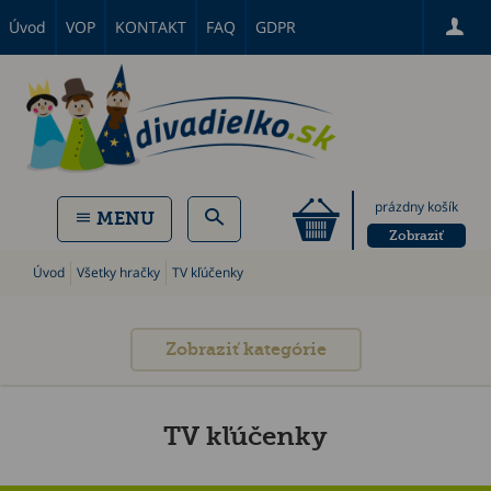
Úvod
VOP
KONTAKT
FAQ
GDPR
prázdny košík
MENU
Zobraziť
Úvod
Všetky hračky
TV kľúčenky
Zobraziť kategórie
TV kľúčenky