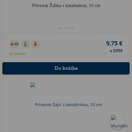
Prívesok Žabka s karabinkou, 10 cm
MU.35919Z
9,75 €
6-15
s DPH
skladom