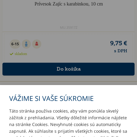
Prívesok Zajíc s karabinkou, 10 cm
MU.35917Z
9,75 €
6-15
s DPH
skladom
«
1
2
»
VÁŽIME SI VAŠE SÚKROMIE
Táto stránka používa cookies, aby vám ponúkla skvelý
zážitok z prehliadania. Všetky dôležité informácie nájdete
INFORMÁCIE
na stránke Cookies. Nevyhnuté cookies sú automaticky
zapnuté. Ak súhlasíte s prijatím všetkých cookies, ktoré sa
MÔJ ÚČET