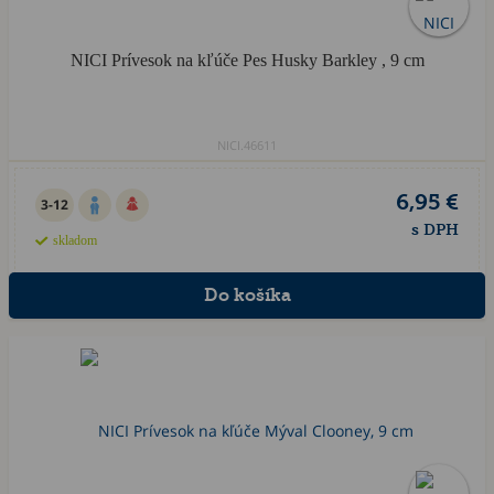
NICI Prívesok na kľúče Pes Husky Barkley , 9 cm
NICI.46611
6,95 €
3-12
s DPH
skladom