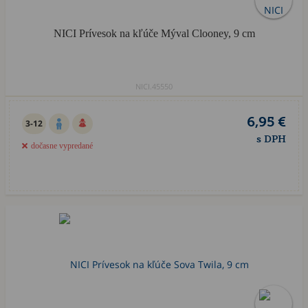
NICI Prívesok na kľúče Mýval Clooney, 9 cm
NICI.45550
6,95 €
3-12
s DPH
dočasne vypredané