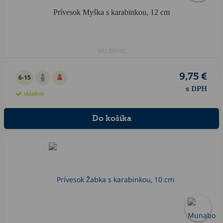
Prívesok Myška s karabinkou, 12 cm
MU.35918Z
9,75 €
6-15
s DPH
skladom