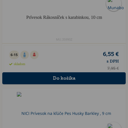
Prívesok Rákosníček s karabinkou, 10 cm
MU.35990Z
6,55 €
6-15
s DPH
skladom
7,95 €