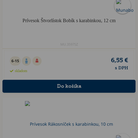
Prívesok Štvorlístok Bobík s karabinkou, 12 cm
MU.35975Z
6,55 €
6-15
s DPH
skladom
Akcia