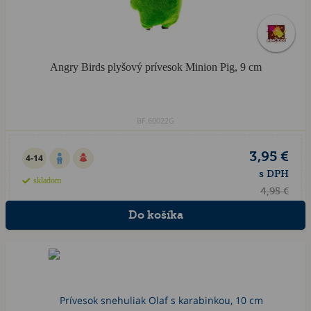
Angry Birds plyšový prívesok Minion Pig, 9 cm
BF.60022G
3,95 €
4-14
s DPH
skladom
4,95 €