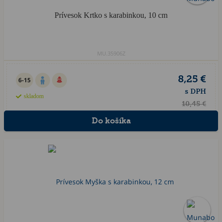
Prívesok Krtko s karabinkou, 10 cm
MU.35906Z
8,25 €
6-15
s DPH
skladom
10,45 €