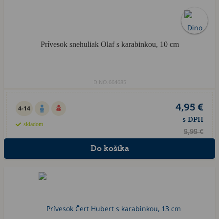
Prívesok snehuliak Olaf s karabinkou, 10 cm
DINO.664685
4,95 €
4-14
s DPH
skladom
5,95 €
Akcia