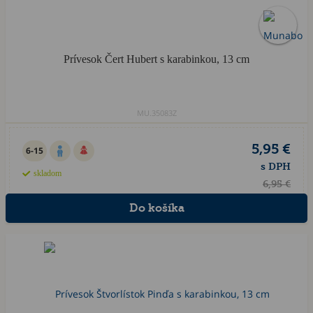
Prívesok Čert Hubert s karabinkou, 13 cm
MU.35083Z
5,95 €
6-15
s DPH
skladom
6,95 €