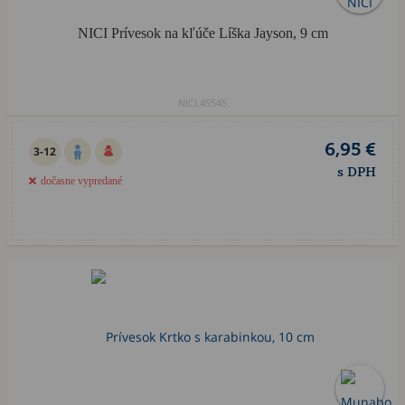
NICI Prívesok na kľúče Líška Jayson, 9 cm
NICI.45545
6,95 €
3-12
s DPH
dočasne vypredané
Akcia