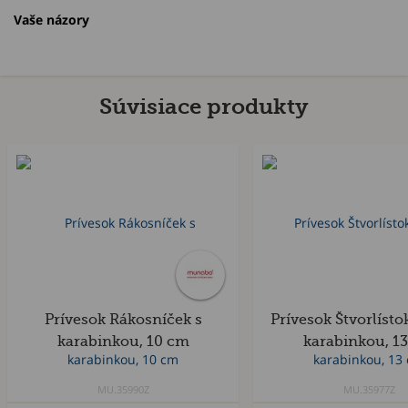
Vaše názory
Súvisiace produkty
Akcia
Prívesok Rákosníček s
Prívesok Štvorlísto
karabinkou, 10 cm
karabinkou, 1
MU.35990Z
MU.35977Z