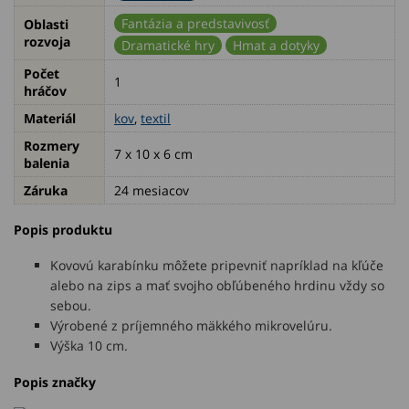
Fantázia a predstavivosť
Oblasti
rozvoja
Dramatické hry
Hmat a dotyky
Počet
1
hráčov
Materiál
kov
,
textil
Rozmery
7 x 10 x 6 cm
balenia
Záruka
24 mesiacov
Popis produktu
Kovovú karabínku môžete pripevniť napríklad na kľúče
alebo na zips a mať svojho obľúbeného hrdinu vždy so
sebou.
Výrobené z príjemného mäkkého mikrovelúru.
Výška 10 cm.
Popis značky