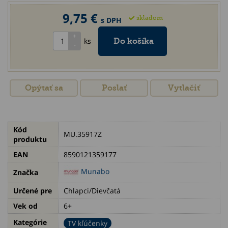
9,75 €
skladom
s DPH
ks
Opýtať sa
Poslať
Vytlačiť
Kód
MU.35917Z
produktu
EAN
8590121359177
Munabo
Značka
Určené pre
Chlapci/Dievčatá
Vek od
6+
Kategórie
TV kľúčenky