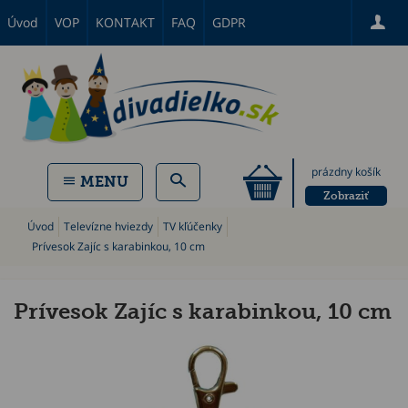
Úvod
VOP
KONTAKT
FAQ
GDPR
prázdny košík
MENU
Zobraziť
Úvod
Televízne hviezdy
TV kľúčenky
Prívesok Zajíc s karabinkou, 10 cm
Prívesok Zajíc s karabinkou, 10 cm