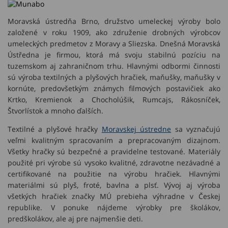
Moravská ústredňa Brno, družstvo umeleckej výroby bolo
založené v roku 1909, ako združenie drobných výrobcov
umeleckých predmetov z Moravy a Sliezska. Dnešná Moravská
Ústředna je firmou, ktorá má svoju stabilnú pozíciu na
tuzemskom aj zahraničnom trhu. Hlavnými odbormi činnosti
sú výroba textilných a plyšových hračiek, maňušky, maňušky v
kornúte, predovšetkým známych filmových postavičiek ako
Krtko, Kremienok a Chocholúšik, Rumcajs, Rákosníček,
Štvorlístok a mnoho ďalších.
Textilné a plyšové hračky
Moravskej ústredne
sa vyznačujú
veľmi kvalitným spracovaním a prepracovaným dizajnom.
Všetky hračky sú bezpečné a pravidelne testované. Materiály
použité pri výrobe sú vysoko kvalitné, zdravotne nezávadné a
certifikované na použitie na výrobu hračiek. Hlavnými
materiálmi sú plyš, froté, bavlna a plsť. Vývoj aj výroba
všetkých hračiek značky MÚ prebieha výhradne v Českej
republike. V ponuke nájdeme výrobky pre školákov,
predškolákov, ale aj pre najmenšie deti.