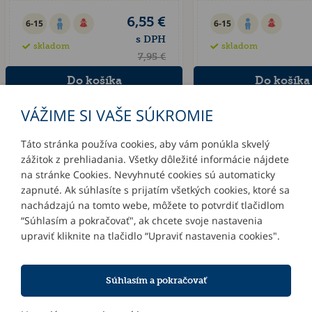
6,55 €
6-15
6-15
s DPH
skladom
skladom
7,95 €
VÁŽIME SI VAŠE SÚKROMIE
Táto stránka používa cookies, aby vám ponúkla skvelý
zážitok z prehliadania. Všetky dôležité informácie nájdete
INFORMÁCIE
na stránke Cookies. Nevyhnuté cookies sú automaticky
zapnuté. Ak súhlasíte s prijatím všetkých cookies, ktoré sa
MÔJ ÚČET
nachádzajú na tomto webe, môžete to potvrdiť tlačidlom
“Súhlasím a pokračovať", ak chcete svoje nastavenia
upraviť kliknite na tlačidlo “Upraviť nastavenia cookies".
KONTAKTY
Súhlasím a pokračovať
NOVINKY E-MAILOM