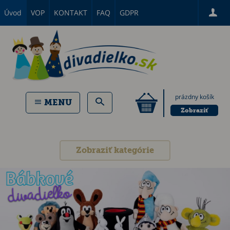
Úvod
VOP
KONTAKT
FAQ
GDPR
prázdny košík
MENU
Zobraziť
Zobraziť kategórie