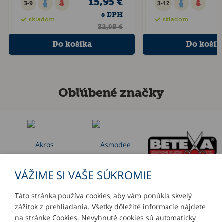
15,95 €
3-9
3-12
s DPH
skladom
skladom
32,95 €
Obľúbené značky
VÁŽIME SI VAŠE SÚKROMIE
Táto stránka používa cookies, aby vám ponúkla skvelý
zážitok z prehliadania. Všetky dôležité informácie nájdete
INFORMÁCIE
na stránke Cookies. Nevyhnuté cookies sú automaticky