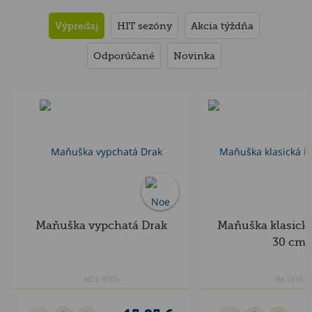
Výpredaj
HIT sezóny
Akcia týždňa
Odporúčané
Novinka
Výpredaj
Maňuška vypchatá Drak
Maňuška klasická 
30 cm
NOE.9705
IM.1618